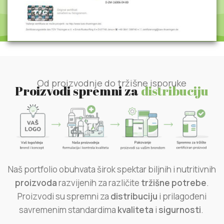
Od proizvodnje do tržišne isporuke
Proizvodi spremni za
distribuciju
Naš portfolio obuhvata širok spektar biljnih i nutritivnih
proizvoda
razvijenih za različite
tržišne
potrebe
.
Proizvodi su spremni za
distribuciju
i prilagođeni
savremenim standardima
kvaliteta
i
sigurnosti
.