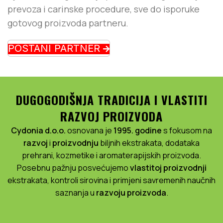
prevoza i carinske procedure, sve do isporuke
gotovog proizvoda partneru.
POSTANI PARTNER
DUGOGODIŠNJA TRADICIJA I VLASTITI
RAZVOJ PROIZVODA
Cydonia d.o.o.
osnovana je
1995.
godine
s fokusom na
razvoj
i
proizvodnju
biljnih ekstrakata, dodataka
prehrani, kozmetike i aromaterapijskih proizvoda.
Posebnu pažnju posvećujemo
vlastitoj
proizvodnji
ekstrakata, kontroli sirovina i primjeni savremenih naučnih
saznanja u
razvoju proizvoda
.