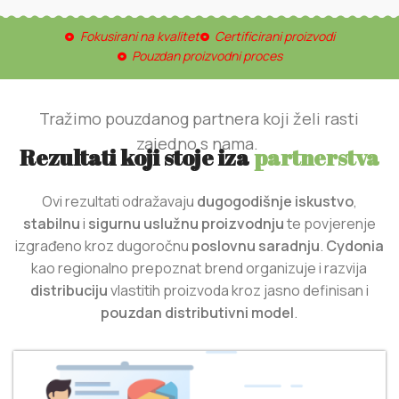
Fokusirani na kvalitet
Certificirani proizvodi
Pouzdan proizvodni proces
Tražimo pouzdanog partnera koji želi rasti
zajedno s nama.
Rezultati koji stoje iza
partnerstva
Ovi rezultati odražavaju
dugogodišnje
iskustvo
,
stabilnu
i
sigurnu
uslužnu
proizvodnju
te povjerenje
izgrađeno kroz dugoročnu
poslovnu
saradnju
.
Cydonia
kao regionalno prepoznat brend organizuje i razvija
distribuciju
vlastitih proizvoda kroz jasno definisan i
pouzdan distributivni
model
.