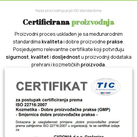
Naša proizvodnja je po ISO standardima
Certificirana
proizvodnja
Proizvodni proces usklađen je sa međunarodnim
standardima
kvaliteta
i dobre proizvodne
prakse
.
Posjedujemo relevantne certifikate koji potvrđuju
sigurnost
,
kvalitet
i
dosljednost
u proizvodnji dodataka
prehrani i kozmetičkih
proizvoda
.