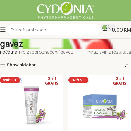
0
0,00
KM
gavez
Početna
Proizvodi označeni “gavez”
Prikaz svih 2 rezultata
Show sidebar
SNIŽENJE
SNIŽENJE