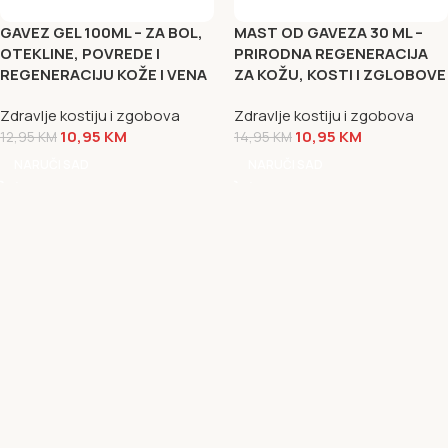
GAVEZ GEL 100ML – ZA BOL,
MAST OD GAVEZA 30 ML –
OTEKLINE, POVREDE I
PRIRODNA REGENERACIJA
REGENERACIJU KOŽE I VENA
ZA KOŽU, KOSTI I ZGLOBOVE
Zdravlje kostiju i zgobova
Zdravlje kostiju i zgobova
10,95
KM
10,95
KM
12,95
KM
14,95
KM
NARUČI SAD
NARUČI SAD