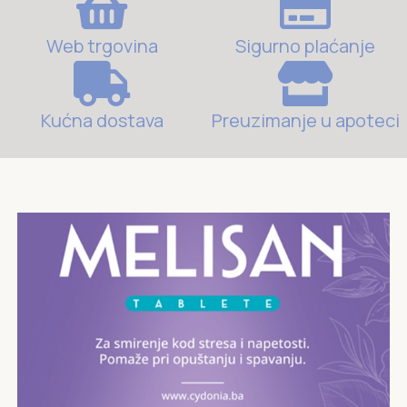
Web trgovina
Sigurno plaćanje
Kućna dostava
Preuzimanje u apoteci