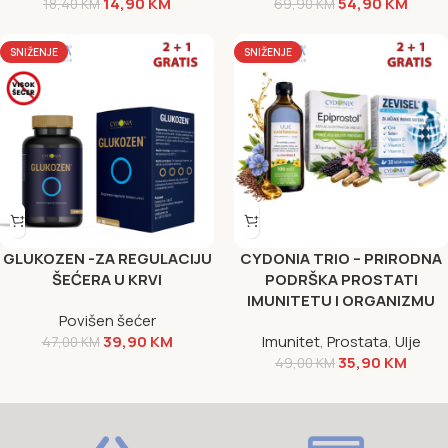
14,90
KM
54,90
KM
18,40
KM
69,90
KM
SNIŽENJE
SNIŽENJE
GLUKOZEN -ZA REGULACIJU
CYDONIA TRIO – PRIRODNA
ŠEĆERA U KRVI
PODRŠKA PROSTATI
IMUNITETU I ORGANIZMU
Povišen šećer
39,90
KM
Imunitet
,
Prostata
,
Ulje
47,00
KM
35,90
KM
49,00
KM