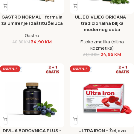
GASTRO NORMAL – formula
ULJE DIVLJEG ORIGANA –
za umirenje i zaštitu želuca
tradicionalna biljka
modernog doba
Gastro
34,90
KM
Fitokozmetika (biljna
40,80
KM
kozmetika)
24,95
KM
31,20
KM
SNIŽENJE
SNIŽENJE
DIVLJA BOROVNICA PLUS –
ULTRA IRON – Željezo