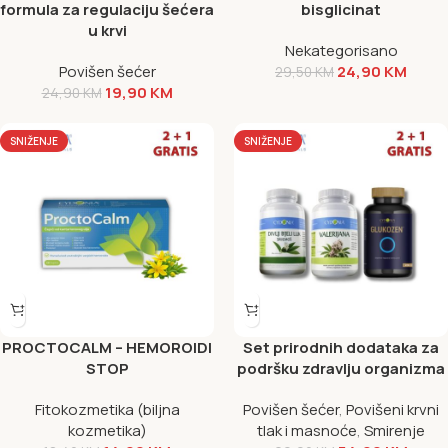
formula za regulaciju šećera
bisglicinat
u krvi
Nekategorisano
Povišen šećer
24,90
KM
29,50
KM
19,90
KM
24,90
KM
SNIŽENJE
SNIŽENJE
PROCTOCALM – HEMOROIDI
Set prirodnih dodataka za
STOP
podršku zdravlju organizma
Fitokozmetika (biljna
Povišen šećer
,
Povišeni krvni
kozmetika)
tlak i masnoće
,
Smirenje