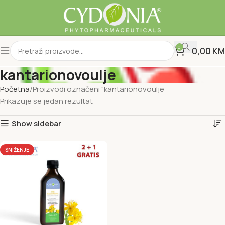
0
0,00
KM
kantarionovoulje
Početna
Proizvodi označeni “kantarionovoulje”
Prikazuje se jedan rezultat
Show sidebar
SNIŽENJE