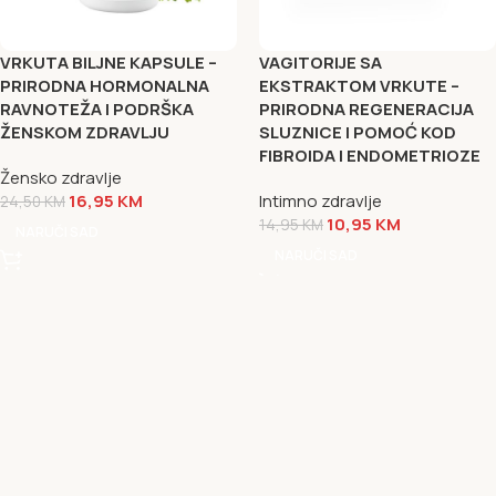
VRKUTA BILJNE KAPSULE –
VAGITORIJE SA
PRIRODNA HORMONALNA
EKSTRAKTOM VRKUTE –
RAVNOTEŽA I PODRŠKA
PRIRODNA REGENERACIJA
ŽENSKOM ZDRAVLJU
SLUZNICE I POMOĆ KOD
FIBROIDA I ENDOMETRIOZE
Žensko zdravlje
16,95
KM
Intimno zdravlje
24,50
KM
10,95
KM
14,95
KM
NARUČI SAD
NARUČI SAD