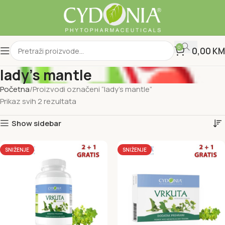
0
0,00
KM
lady's mantle
Početna
Proizvodi označeni “lady's mantle”
Prikaz svih 2 rezultata
Show sidebar
SNIŽENJE
SNIŽENJE