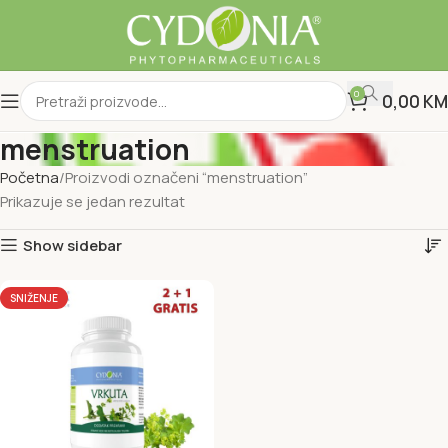
0
0,00
KM
menstruation
Početna
Proizvodi označeni “menstruation”
Prikazuje se jedan rezultat
Show sidebar
SNIŽENJE