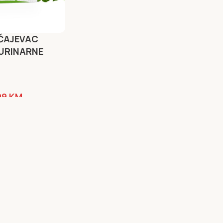
 ČAJEVAC
 URINARNE
99
KM