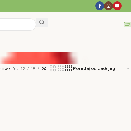
how
9
12
18
24