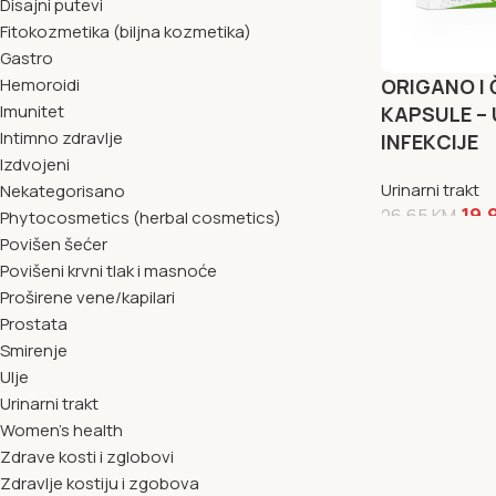
Disajni putevi
Fitokozmetika (biljna kozmetika)
Gastro
Hemoroidi
ORIGANO I
Imunitet
KAPSULE –
Intimno zdravlje
INFEKCIJE
Izdvojeni
Urinarni trakt
Nekategorisano
19,
26,65
KM
Phytocosmetics (herbal cosmetics)
Povišen šećer
NARUČI SAD
Povišeni krvni tlak i masnoće
Proširene vene/kapilari
Prostata
Smirenje
Ulje
Urinarni trakt
Women's health
Zdrave kosti i zglobovi
Zdravlje kostiju i zgobova