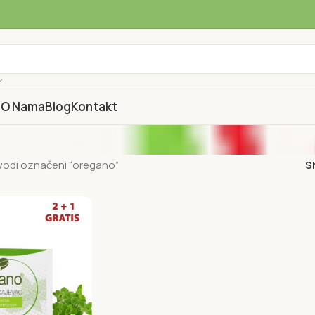
a
O Nama
Blog
Kontakt
vodi označeni “oregano”
S