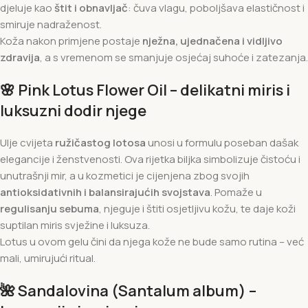
djeluje kao
štit i obnavljač
: čuva vlagu, poboljšava elastičnost i
smiruje nadraženost.
Koža nakon primjene postaje
nježna, ujednačena i vidljivo
zdravija
, a s vremenom se smanjuje osjećaj suhoće i zatezanja.
🌸
Pink Lotus Flower Oil – delikatni miris i
luksuzni dodir njege
Ulje cvijeta
ružičastog lotosa
unosi u formulu poseban dašak
elegancije i ženstvenosti. Ova rijetka biljka simbolizuje čistoću i
unutrašnji mir, a u kozmetici je cijenjena zbog svojih
antioksidativnih i balansirajućih svojstava
. Pomaže u
regulisanju sebuma
, njeguje i štiti osjetljivu kožu, te daje koži
suptilan miris svježine i luksuza.
Lotus u ovom gelu čini da njega kože ne bude samo rutina – već
mali, umirujući ritual.
🌺
Sandalovina (Santalum album) –