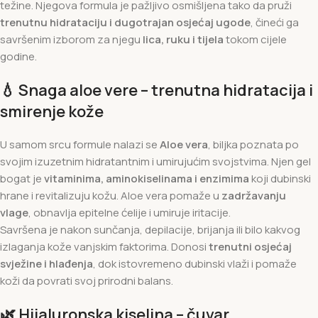
težine. Njegova formula je pažljivo osmišljena tako da pruži
trenutnu hidrataciju i dugotrajan osjećaj ugode
, čineći ga
savršenim izborom za njegu
lica, ruku i tijela
tokom cijele
godine.
💧
Snaga aloe vere – trenutna hidratacija i
smirenje kože
U samom srcu formule nalazi se
Aloe vera
, biljka poznata po
svojim izuzetnim hidratantnim i umirujućim svojstvima. Njen gel
bogat je
vitaminima, aminokiselinama i enzimima
koji dubinski
hrane i revitalizuju kožu. Aloe vera pomaže u
zadržavanju
vlage
, obnavlja epitelne ćelije i umiruje iritacije.
Savršena je nakon sunčanja, depilacije, brijanja ili bilo kakvog
izlaganja kože vanjskim faktorima. Donosi
trenutni osjećaj
svježine i hlađenja
, dok istovremeno dubinski vlaži i pomaže
koži da povrati svoj prirodni balans.
🌿
Hijaluronska kiselina – čuvar