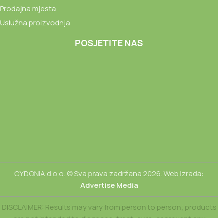
Prodajna mjesta
Uslužna proizvodnja
POSJETITE NAS
CYDONIA d.o.o. © Sva prava zadržana 2026. Web izrada:
Advertise Media
DISCLAIMER: Results may vary from person to person; products