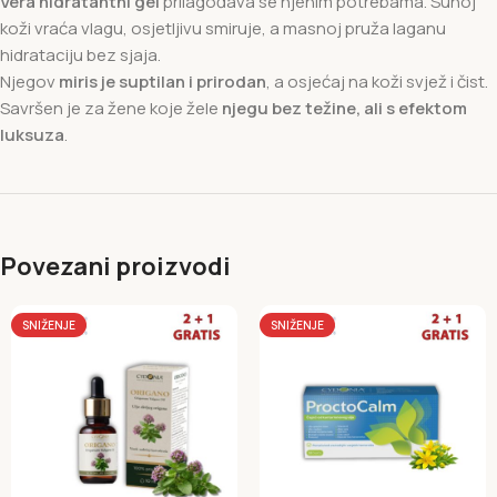
Vera hidratantni gel
prilagođava se njenim potrebama. Suhoj
koži vraća vlagu, osjetljivu smiruje, a masnoj pruža laganu
hidrataciju bez sjaja.
Njegov
miris je suptilan i prirodan
, a osjećaj na koži svjež i čist.
Savršen je za žene koje žele
njegu bez težine, ali s efektom
luksuza
.
Povezani proizvodi
SNIŽENJE
SNIŽENJE