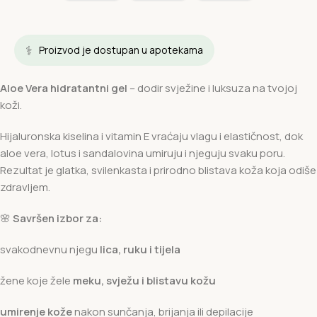
⚕️
Proizvod je dostupan u apotekama
Aloe Vera hidratantni gel
– dodir svježine i luksuza na tvojoj
koži.
Hijaluronska kiselina i vitamin E vraćaju vlagu i elastičnost, dok
aloe vera, lotus i sandalovina umiruju i njeguju svaku poru.
Rezultat je glatka, svilenkasta i prirodno blistava koža koja odiše
zdravljem.
🌸
Savršen izbor za:
svakodnevnu njegu
lica, ruku i tijela
žene koje žele
meku, svježu i blistavu kožu
umirenje kože
nakon sunčanja, brijanja ili depilacije