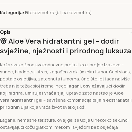
Kategorija:
Fitokozmetika (biljna kozmetika)
Opis
🌸
Aloe Vera hidratantni gel – dodir
svježine, nježnosti i prirodnog luksuza
Koža svake žene svakodnevno prolazi kroz brojne izazove –
sunce, hladnoću, stres, zagađen zrak, šminku i umor. Gubi vlagu,
postaje osjetljiva, zategnuta i umorna. Ono što joj tada najviše
treba nije težak sloj kreme, nego
lagani, osvježavajući dodir
koji hidrira, umiruje i vraća sjaj
. Upravo zato nastao je
Aloe
Vera hidratantni gel
– savršena kombinacija
biljnih ekstrakata i
prirodnih ulja
koja vraća život svakoj koži.
Lagane, nemasne teksture, ovaj gel se upija u nekoliko sekundi,
ostavljajući kožu glatkom, mekom i svježom bez osjećaja