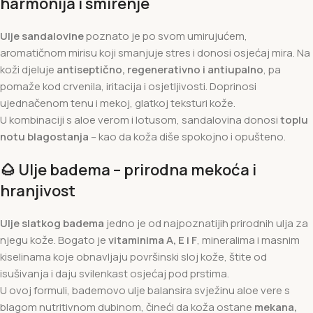
harmonija i smirenje
Ulje sandalovine
poznato je po svom umirujućem,
aromatičnom mirisu koji smanjuje stres i donosi osjećaj mira. Na
koži djeluje
antiseptično, regenerativno i antiupalno
, pa
pomaže kod crvenila, iritacija i osjetljivosti. Doprinosi
ujednačenom tenu i mekoj, glatkoj teksturi kože.
U kombinaciji s aloe verom i lotusom, sandalovina donosi
toplu
notu blagostanja
– kao da koža diše spokojno i opušteno.
🌰
Ulje badema – prirodna mekoća i
hranjivost
Ulje slatkog badema
jedno je od najpoznatijih prirodnih ulja za
njegu kože. Bogato je
vitaminima A, E i F
, mineralima i masnim
kiselinama koje obnavljaju površinski sloj kože, štite od
isušivanja i daju svilenkast osjećaj pod prstima.
U ovoj formuli, bademovo ulje balansira svježinu aloe vere s
blagom nutritivnom dubinom, čineći da koža ostane
mekana,