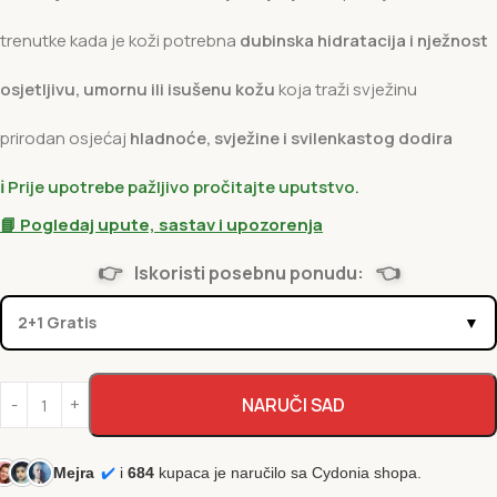
trenutke kada je koži potrebna
dubinska hidratacija i nježnost
osjetljivu, umornu ili isušenu kožu
koja traži svježinu
prirodan osjećaj
hladnoće, svježine i svilenkastog dodira
ℹ️ Prije upotrebe pažljivo pročitajte uputstvo.
📘 Pogledaj upute, sastav i upozorenja
👉
👈
Iskoristi posebnu ponudu:
2+1 Gratis
▼
NARUČI SAD
Mejra
✔️
i
684
kupaca je naručilo sa Cydonia shopa.