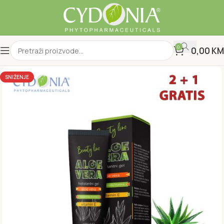
0
0,00
KM
SNIŽENJE