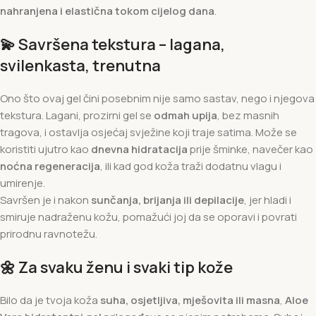
nahranjena i elastična tokom cijelog dana
.
💫
Savršena tekstura – lagana,
svilenkasta, trenutna
Ono što ovaj gel čini posebnim nije samo sastav, nego i njegova
tekstura. Lagani, prozirni gel se
odmah upija
, bez masnih
tragova, i ostavlja osjećaj svježine koji traje satima. Može se
koristiti ujutro kao
dnevna hidratacija
prije šminke, navečer kao
noćna regeneracija
, ili kad god koža traži dodatnu vlagu i
umirenje.
Savršen je i nakon
sunčanja, brijanja ili depilacije
, jer hladi i
smiruje nadraženu kožu, pomažući joj da se oporavi i povrati
prirodnu ravnotežu.
🌼
Za svaku ženu i svaki tip kože
Bilo da je tvoja koža
suha, osjetljiva, mješovita ili masna
,
Aloe