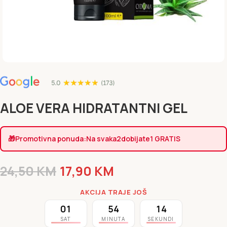
ALOE VERA HIDRATANTNI GEL
🎁
Promotivna ponuda:
Na svaka
2
dobijate
1 GRATIS
24,50
KM
17,90
KM
AKCIJA TRAJE JOŠ
01
54
14
SAT
MINUTA
SEKUNDI