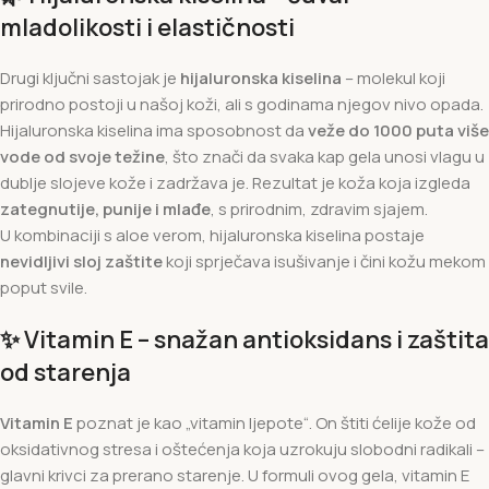
mladolikosti i elastičnosti
Drugi ključni sastojak je
hijaluronska kiselina
– molekul koji
prirodno postoji u našoj koži, ali s godinama njegov nivo opada.
Hijaluronska kiselina ima sposobnost da
veže do 1000 puta više
vode od svoje težine
, što znači da svaka kap gela unosi vlagu u
dublje slojeve kože i zadržava je. Rezultat je koža koja izgleda
zategnutije, punije i mlađe
, s prirodnim, zdravim sjajem.
U kombinaciji s aloe verom, hijaluronska kiselina postaje
nevidljivi sloj zaštite
koji sprječava isušivanje i čini kožu mekom
poput svile.
✨
Vitamin E – snažan antioksidans i zaštita
od starenja
Vitamin E
poznat je kao „vitamin ljepote“. On štiti ćelije kože od
oksidativnog stresa i oštećenja koja uzrokuju slobodni radikali –
glavni krivci za prerano starenje. U formuli ovog gela, vitamin E