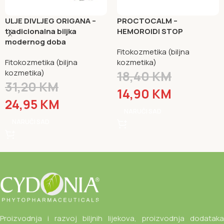
ULJE DIVLJEG ORIGANA –
PROCTOCALM –
tradicionalna biljka
HEMOROIDI STOP
modernog doba
Fitokozmetika (biljna
Fitokozmetika (biljna
kozmetika)
kozmetika)
18,40
KM
31,20
KM
14,90
KM
24,95
KM
NARUČI SAD
NARUČI SAD
Proizvodnja i razvoj biljnih lijekova, proizvodnja dodataka