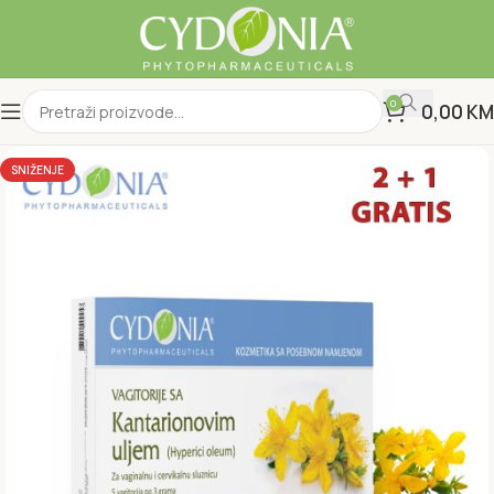
0
0,00
KM
SNIŽENJE