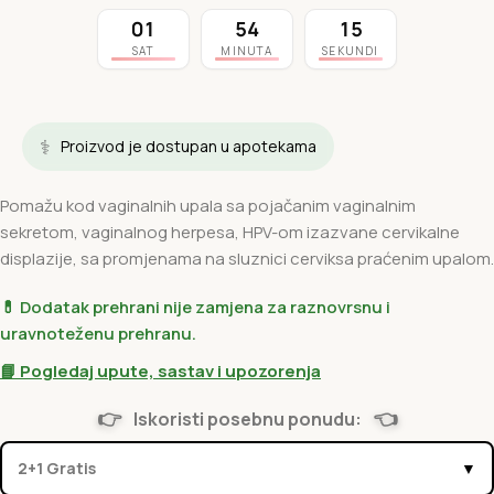
01
54
14
SAT
MINUTA
SEKUNDI
⚕️
Proizvod je dostupan u apotekama
Pomažu kod vaginalnih upala sa pojačanim vaginalnim
sekretom, vaginalnog herpesa, HPV-om izazvane cervikalne
displazije, sa promjenama na sluznici cerviksa praćenim upalom.
💊 Dodatak prehrani nije zamjena za raznovrsnu i
uravnoteženu prehranu.
📘 Pogledaj upute, sastav i upozorenja
👉
👈
Iskoristi posebnu ponudu:
2+1 Gratis
▼