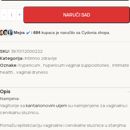
NARUČI SAD
Mejra
✔️
i
684
kupaca je naručilo sa Cydonia shopa.
SKU:
3870112000222
Kategorija:
Intimno zdravlje
Oznake:
hypericum
,
hypericum vaginal suppositories
,
intimate
health
,
vaginal dryness
Opis
Namjena:
Vagitorije sa
kantarionovim uljem
su namijenjene za vaginalnu i
cervikalnu sluznicu.
Pomažu epitelizaciju vaginalne i cervikalne sluznice u stanjima