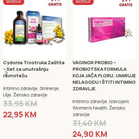
SNIŽENJE
SNIŽENJE
Cydonia Trostruka Zaštita
VAGINOR PROBIO –
– Set za unutrašnju
PROBIOTSKA FORMULA
ravnotežu
KOJA JAČA FLORU, UMIRUJE
NELAGODU I ŠTITI INTIMNO
Intimno zdravlje
,
Smirenje
,
ZDRAVLJE
Ulje
,
Žensko zdravlje
33,95
KM
Intimno zdravlje
,
Izdvojeni
,
Women's health
,
Žensko
22,95
KM
zdravlje
31,40
KM
NARUČI SAD
24,90
KM