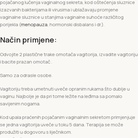
pojačanog lučenja vaginalnog sekreta, kod oštećenja sluznice
izazvanih bakterijama ili virusima i ublažavaju promjene
vaginalne sluznice u stanjima vaginalne suhoće različitog
porijekla (
menopauza
, hormonski disbalans i dr.).
Način primjene:
Odvojite 2 plastične trake omotača vagitorija, izvadite vagitoriju
i bacite prazan omotač .
Samo za odrasle osobe.
Vagitoriju treba umetnuti uveče opranim rukama što dublje u
vaginu. Najbolje je da pri tome ležite na leđima sa pomalo
savijenim nogama.
Kod upala praćenih pojačanim vaginalnim sekretom primjenjuje
se jedna vagitorija uveče u toku 5 dana. Terapija se može
produžiti u dogovoru s liječnikom.