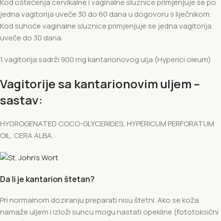
Kod oštećenja cervikalne i vaginalne sluznice primjenjuje se po
jedna vagitorija uveče 30 do 60 dana u dogovoru s liječnikom.
Kod suhoće vaginalne sluznice primjenjuje se jedna vagitorija
uveče do 30 dana.
1 vagitorija sadrži 900 mg kantarionovog ulja (Hyperici oleum)
Vagitorije sa kantarionovim uljem –
sastav:
HYDROGENATED COCO-GLYCERIDES, HYPERICUM PERFORATUM
OIL, CERA ALBA.
Da li je kantarion štetan?
Pri normalnom doziranju preparati nisu štetni. Ako se koža
namaže uljem i izloži suncu mogu nastati opekline (fototoksični