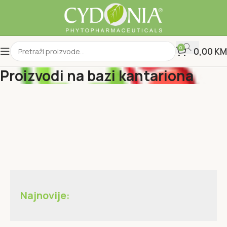
0
0,00
KM
Proizvodi na bazi kantariona
Najnovije: