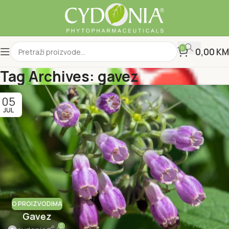
0
0,00
KM
Tag Archives: gavez
05
JUL
O PROIZVODIMA
Gavez
0