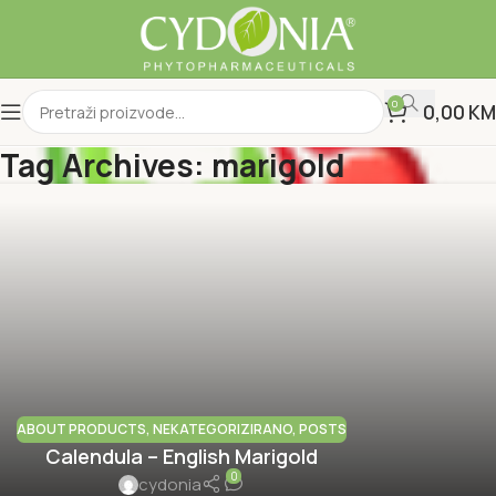
0
0,00
KM
Tag Archives: marigold
ABOUT PRODUCTS
,
NEKATEGORIZIRANO
,
POSTS
Calendula – English Marigold
0
cydonia