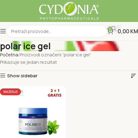
0
0,00
KM
polar ice gel
Početna
Proizvodi označeni “polar ice gel”
Prikazuje se jedan rezultat
Show sidebar
SNIŽENJE