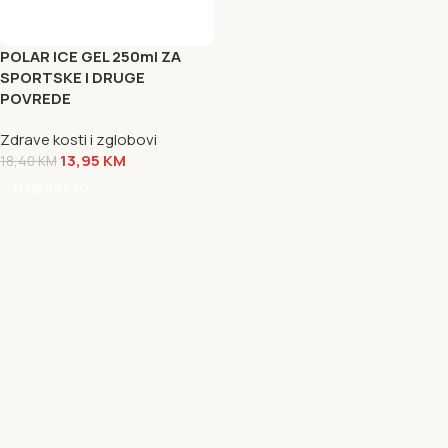
POLAR ICE GEL 250ml ZA
SPORTSKE I DRUGE
POVREDE
Zdrave kosti i zglobovi
13,95
KM
18,40
KM
NARUČI SAD