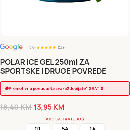
POLAR ICE GEL 250ml ZA
SPORTSKE I DRUGE POVREDE
🎁
Promotivna ponuda:
Na svaka
2
dobijate
1 GRATIS
18,40
KM
13,95
KM
AKCIJA TRAJE JOŠ
01
54
14