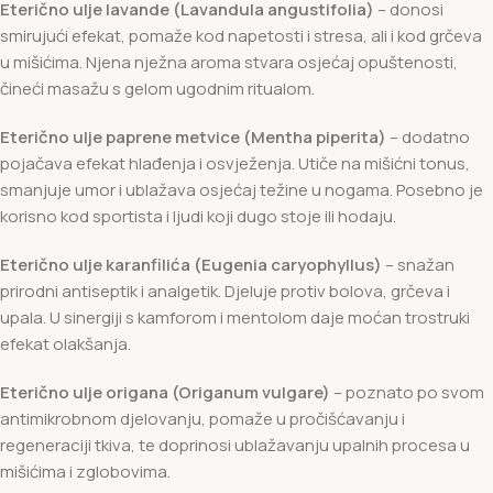
Eterično ulje lavande (Lavandula angustifolia)
– donosi
smirujući efekat, pomaže kod napetosti i stresa, ali i kod grčeva
u mišićima. Njena nježna aroma stvara osjećaj opuštenosti,
čineći masažu s gelom ugodnim ritualom.
Eterično ulje paprene metvice (Mentha piperita)
– dodatno
pojačava efekat hlađenja i osvježenja. Utiče na mišićni tonus,
smanjuje umor i ublažava osjećaj težine u nogama. Posebno je
korisno kod sportista i ljudi koji dugo stoje ili hodaju.
Eterično ulje karanfilića (Eugenia caryophyllus)
– snažan
prirodni antiseptik i analgetik. Djeluje protiv bolova, grčeva i
upala. U sinergiji s kamforom i mentolom daje moćan trostruki
efekat olakšanja.
Eterično ulje origana (Origanum vulgare)
– poznato po svom
antimikrobnom djelovanju, pomaže u pročišćavanju i
regeneraciji tkiva, te doprinosi ublažavanju upalnih procesa u
mišićima i zglobovima.