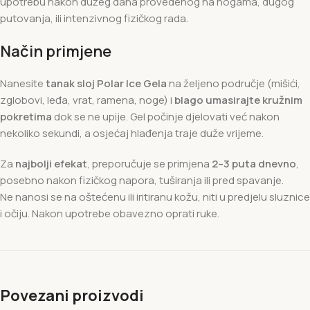
upotrebu nakon dužeg dana provedenog na nogama, dugog
putovanja, ili intenzivnog fizičkog rada.
Način primjene
Nanesite
tanak sloj Polar Ice Gela
na željeno područje (mišići,
zglobovi, leđa, vrat, ramena, noge) i
blago umasirajte kružnim
pokretima
dok se ne upije. Gel počinje djelovati već nakon
nekoliko sekundi, a osjećaj hlađenja traje duže vrijeme.
Za
najbolji efekat
, preporučuje se primjena
2–3 puta dnevno
,
posebno nakon fizičkog napora, tuširanja ili pred spavanje.
Ne nanosi se na oštećenu ili iritiranu kožu, niti u predjelu sluznice
i očiju. Nakon upotrebe obavezno oprati ruke.
Povezani proizvodi