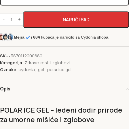
NARUČI SAD
Mejra
✔️
i
684
kupaca je naručilo sa Cydonia shopa.
SKU:
3870112000680
Kategorija:
Zdrave kosti i zglobovi
Oznake:
cydonia
,
gel
,
polar ice gel
Opis
POLAR ICE GEL – ledeni dodir prirode
za umorne mišiće i zglobove