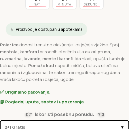
SAT
MINUTA
SEKUNDI
⚕️
Proizvod je dostupan u apotekama
Polar Ice
donosi trenutno olakšanje i osjećaj svježine. Spoj
mentola, kamfora
i prirodnih eteričnih ulja
eukaliptusa,
ruzmarina, lavande, mente i karanfilića
hladi, opušta i umiruje
bolna mjesta.
Pomaže kod
napetih mišića, bolova u leđima,
ramenima i zglobovima, te nakon treninga ili napornog dana
vraća lakoću pokreta i osjećaj ugode.
✅ Originalno pakovanje.
📘 Pogledaj upute, sastav i upozorenja
👉
👈
Iskoristi posebnu ponudu:
2+1 Gratis
▼