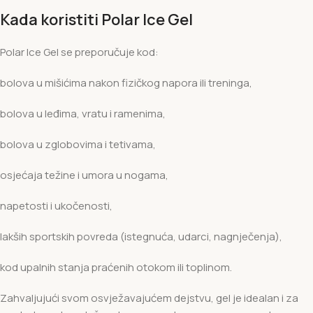
Kada koristiti Polar Ice Gel
Polar Ice Gel se preporučuje kod:
bolova u mišićima nakon fizičkog napora ili treninga,
bolova u leđima, vratu i ramenima,
bolova u zglobovima i tetivama,
osjećaja težine i umora u nogama,
napetosti i ukočenosti,
lakših sportskih povreda (istegnuća, udarci, nagnječenja),
kod upalnih stanja praćenih otokom ili toplinom.
Zahvaljujući svom osvježavajućem dejstvu, gel je idealan i za