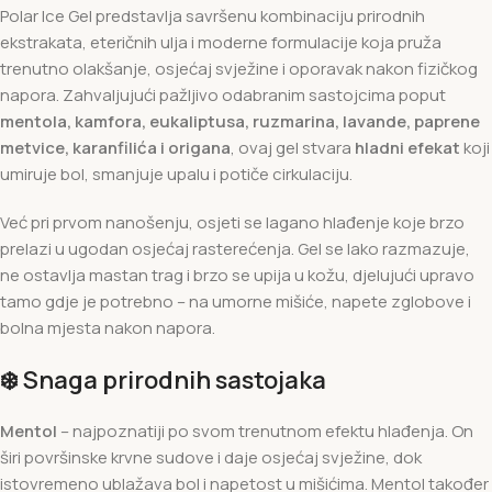
Polar Ice Gel predstavlja savršenu kombinaciju prirodnih
ekstrakata, eteričnih ulja i moderne formulacije koja pruža
trenutno olakšanje, osjećaj svježine i oporavak nakon fizičkog
napora. Zahvaljujući pažljivo odabranim sastojcima poput
mentola, kamfora, eukaliptusa, ruzmarina, lavande, paprene
metvice, karanfilića i origana
, ovaj gel stvara
hladni efekat
koji
umiruje bol, smanjuje upalu i potiče cirkulaciju.
Već pri prvom nanošenju, osjeti se lagano hlađenje koje brzo
prelazi u ugodan osjećaj rasterećenja. Gel se lako razmazuje,
ne ostavlja mastan trag i brzo se upija u kožu, djelujući upravo
tamo gdje je potrebno – na umorne mišiće, napete zglobove i
bolna mjesta nakon napora.
❄️
Snaga prirodnih sastojaka
Mentol
– najpoznatiji po svom trenutnom efektu hlađenja. On
širi površinske krvne sudove i daje osjećaj svježine, dok
istovremeno ublažava bol i napetost u mišićima. Mentol također