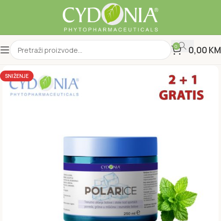
0
0,00
KM
SNIŽENJE