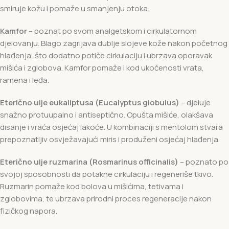
smiruje kožu i pomaže u smanjenju otoka.
Kamfor
– poznat po svom analgetskom i cirkulatornom
djelovanju. Blago zagrijava dublje slojeve kože nakon početnog
hlađenja, što dodatno potiče cirkulaciju i ubrzava oporavak
mišića i zglobova. Kamfor pomaže i kod ukočenosti vrata,
ramena i leđa.
Eterično ulje eukaliptusa (Eucalyptus globulus)
– djeluje
snažno protuupalno i antiseptično. Opušta mišiće, olakšava
disanje i vraća osjećaj lakoće. U kombinaciji s mentolom stvara
prepoznatljiv osvježavajući miris i produženi osjećaj hlađenja.
Eterično ulje ruzmarina (Rosmarinus officinalis)
– poznato po
svojoj sposobnosti da potakne cirkulaciju i regeneriše tkivo.
Ruzmarin pomaže kod bolova u mišićima, tetivama i
zglobovima, te ubrzava prirodni proces regeneracije nakon
fizičkog napora.