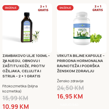
SNIŽENJE
SNIŽENJE
ZAMBAKOVO ULJE 100ML –
VRKUTA BILJNE KAPSULE –
ZA NJEGU, OBNOVU I
PRIRODNA HORMONALNA
ZAŠTITU KOŽE, PROTIV
RAVNOTEŽA I PODRŠKA
OŽILJAKA, CELULITA I
ŽENSKOM ZDRAVLJU
STRIJA – 2 + 1 GRATIS
Žensko zdravlje
Fitokozmetika (biljna
24,50
KM
kozmetika)
16,95
KM
15,99
KM
10,99
KM
NARUČI SAD