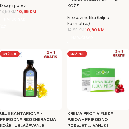
Disajni putevi
KOŽE
10,95
KM
13,50
KM
Fitokozmetika (biljna
NARUČI SAD
kozmetika)
10,90
KM
14,90
KM
NARUČI SAD
SNIŽENJE
SNIŽENJE
ULJE KANTARIONA –
KREMA PROTIV FLEKA I
PRIRODNA REGENERACIJA
PJEGА – PRIRODNO
KOŽE I UBLAŽAVANJE
POSVJETLJIVANJE I