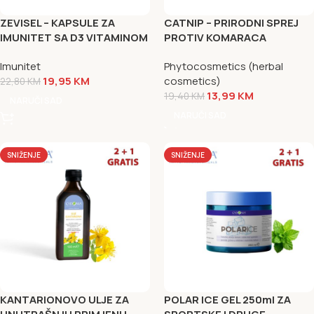
ZEVISEL – KAPSULE ZA
CATNIP – PRIRODNI SPREJ
IMUNITET SA D3 VITAMINOM
PROTIV KOMARACA
Imunitet
Phytocosmetics (herbal
19,95
KM
cosmetics)
22,80
KM
13,99
KM
19,40
KM
NARUČI SAD
NARUČI SAD
SNIŽENJE
SNIŽENJE
KANTARIONOVO ULJE ZA
POLAR ICE GEL 250ml ZA