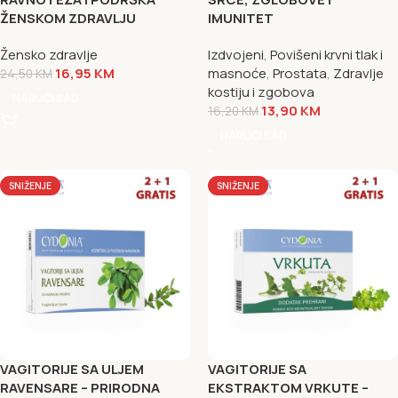
ŽENSKOM ZDRAVLJU
IMUNITET
Žensko zdravlje
Izdvojeni
,
Povišeni krvni tlak i
16,95
KM
masnoće
,
Prostata
,
Zdravlje
24,50
KM
kostiju i zgobova
NARUČI SAD
13,90
KM
16,20
KM
NARUČI SAD
SNIŽENJE
SNIŽENJE
VAGITORIJE SA ULJEM
VAGITORIJE SA
RAVENSARE – PRIRODNA
EKSTRAKTOM VRKUTE –