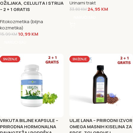
Urinarni trakt
OŽILJAKA, CELULITA I STRIJA
24,95
KM
– 2 + 1 GRATIS
33,80
KM
NARUČI SAD
Fitokozmetika (biljna
kozmetika)
10,99
KM
15,99
KM
NARUČI SAD
SNIŽENJE
SNIŽENJE
VRKUTA BILJNE KAPSULE –
ULJE LANA – PRIRODNI IZVOR
PRIRODNA HORMONALNA
OMEGA MASNIH KISELINA ZA
RAVNOTEŽA I PODRŠKA
SRCE, ZGLOBOVE I