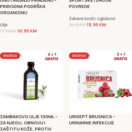
UNUTRAŠNJU PRIMJENU –
SPORTSKE I DRUGE
PRIRODNA PODRŠKA
POVREDE
ORGANIZMU
Zdrave kosti i zglobovi
Ulje
13,95
KM
18,40
KM
10,95
KM
17,70
KM
NARUČI SAD
NARUČI SAD
SNIŽENJE
SNIŽENJE
ZAMBAKOVO ULJE 100ML –
URISEPT BRUSNICA –
ZA NJEGU, OBNOVU I
URINARNE INFEKCIJE
ZAŠTITU KOŽE, PROTIV