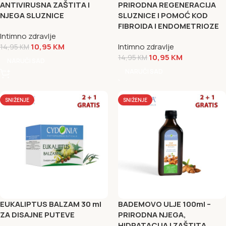
ANTIVIRUSNA ZAŠTITA I
PRIRODNA REGENERACIJA
NJEGA SLUZNICE
SLUZNICE I POMOĆ KOD
FIBROIDA I ENDOMETRIOZE
Intimno zdravlje
10,95
KM
Intimno zdravlje
14,95
KM
10,95
KM
14,95
KM
NARUČI SAD
NARUČI SAD
SNIŽENJE
SNIŽENJE
EUKALIPTUS BALZAM 30 ml
BADEMOVO ULJE 100ml –
ZA DISAJNE PUTEVE
PRIRODNA NJEGA,
HIDRATACIJA I ZAŠTITA