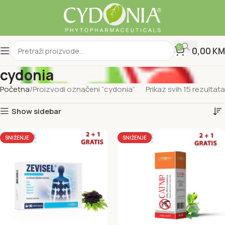
0
0,00
KM
cydonia
Početna
Proizvodi označeni “cydonia”
Prikaz svih 15 rezultata
Show sidebar
SNIŽENJE
SNIŽENJE