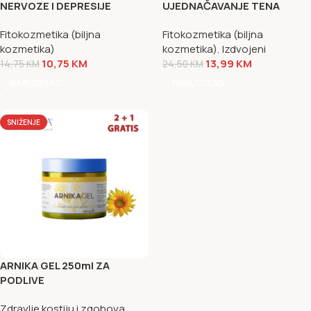
NERVOZE I DEPRESIJE
UJEDNAČAVANJE TENA
Fitokozmetika (biljna
Fitokozmetika (biljna
kozmetika)
kozmetika)
,
Izdvojeni
10,75
KM
13,99
KM
14,75
KM
24,50
KM
NARUČI SAD
NARUČI SAD
SNIŽENJE
ARNIKA GEL 250ml ZA
PODLIVE
Zdravlje kostiju i zgobova