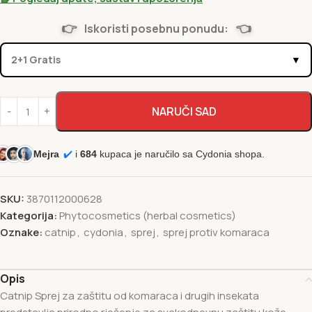
👉
👈
Iskoristi posebnu ponudu:
2+1 Gratis
▼
NARUČI SAD
Mejra
✔️
i
684
kupaca je naručilo sa Cydonia shopa.
SKU:
3870112000628
Kategorija:
Phytocosmetics (herbal cosmetics)
Oznake:
catnip
,
cydonia
,
sprej
,
sprej protiv komaraca
Opis
Catnip Sprej za zaštitu od komaraca i drugih insekata