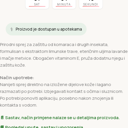
SAT
MINUTA
SEKUNDI
⚕️
Proizvod je dostupan u apotekama
Prirodni sprej za zaštitu od komaraca i drugih insekata,
formulisan s ekstraktom limunske trave, eteričnim uljima lavande
i mačje metvice. Obogaćen vitaminom E, pruža dodatnu njegu i
zaštitu kože.
Način upotrebe:
Nanijeti sprej direktno na izložene dijelove kože i lagano
razmazati po potrebi. Izbjegavati kontakt s očima i sluznicom.
Po potrebi ponoviti aplikaciju, posebno nakon znojenja ili
kontakta s vodom.
📄 Sastav, način primjene nalaze se u detaljima proizvoda.
📘 Pogledaj upute, sastav i upozorenja