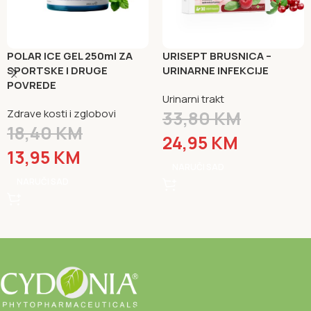
POLAR ICE GEL 250ml ZA
URISEPT BRUSNICA –
SPORTSKE I DRUGE
URINARNE INFEKCIJE
POVREDE
Urinarni trakt
Zdrave kosti i zglobovi
33,80
KM
18,40
KM
24,95
KM
13,95
KM
NARUČI SAD
NARUČI SAD