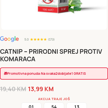
CATNIP – PRIRODNI SPREJ PROTIV
KOMARACA
🎁
Promotivna ponuda:
Na svaka
2
dobijate
1 GRATIS
19,40
KM
13,99
KM
AKCIJA TRAJE JOŠ
01
54
13