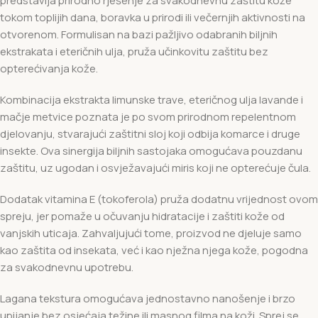
predstavlja prirodno rješenje za svakodnevnu zaštitu kože
tokom toplijih dana, boravka u prirodi ili večernjih aktivnosti na
otvorenom. Formulisan na bazi pažljivo odabranih biljnih
ekstrakata i eteričnih ulja, pruža učinkovitu zaštitu bez
opterećivanja kože.
Kombinacija ekstrakta limunske trave, eteričnog ulja lavande i
mačje metvice poznata je po svom prirodnom repelentnom
djelovanju, stvarajući zaštitni sloj koji odbija komarce i druge
insekte. Ova sinergija biljnih sastojaka omogućava pouzdanu
zaštitu, uz ugodan i osvježavajući miris koji ne opterećuje čula.
Dodatak vitamina E (tokoferola) pruža dodatnu vrijednost ovom
spreju, jer pomaže u očuvanju hidratacije i zaštiti kože od
vanjskih uticaja. Zahvaljujući tome, proizvod ne djeluje samo
kao zaštita od insekata, već i kao nježna njega kože, pogodna
za svakodnevnu upotrebu.
Lagana tekstura omogućava jednostavno nanošenje i brzo
upijanje bez osjećaja težine ili masnog filma na koži. Sprej se