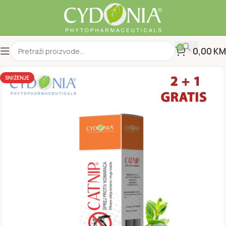
0
0,00
KM
SNIŽENJE