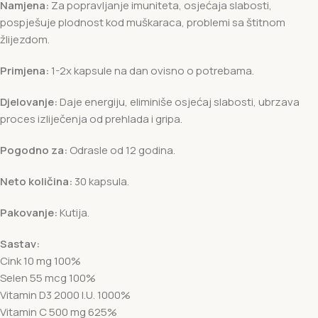
Namjena:
Za popravljanje imuniteta, osjećaja slabosti,
pospješuje plodnost kod muškaraca, problemi sa štitnom
žlijezdom.
Primjena:
1-2x kapsule na dan ovisno o potrebama.
Djelovanje:
Daje energiju, eliminiše osjećaj slabosti, ubrzava
proces izliječenja od prehlada i gripa.
Pogodno za:
Odrasle od 12 godina.
Neto količina:
30 kapsula.
Pakovanje:
Kutija.
Sastav:
Cink 10 mg 100%
Selen 55 mcg 100%
Vitamin D3 2000 I.U. 1000%
Vitamin C 500 mg 625%