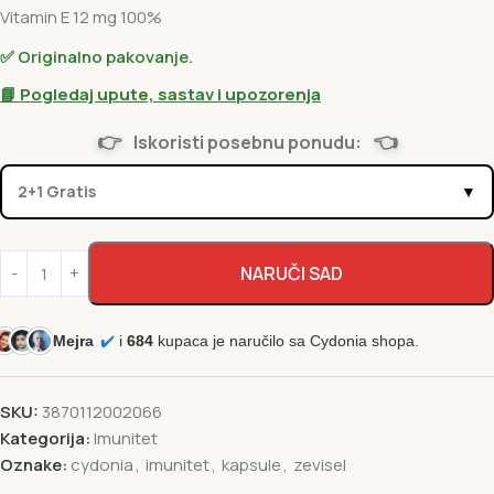
Vitamin E 12 mg 100%
✅ Originalno pakovanje.
📘 Pogledaj upute, sastav i upozorenja
👉
👈
Iskoristi posebnu ponudu:
2+1 Gratis
▼
NARUČI SAD
Mejra
✔️
i
684
kupaca je naručilo sa Cydonia shopa.
SKU:
3870112002066
Kategorija:
Imunitet
Oznake:
cydonia
,
imunitet
,
kapsule
,
zevisel