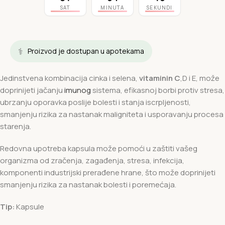
SAT
MINUTA
SEKUNDI
⚕️
Proizvod je dostupan u apotekama
Jedinstvena kombinacija cinka i selena,
vitaminin C
,D i E, može
doprinijeti jačanju
imunog
sistema, efikasnoj borbi protiv stresa,
ubrzanju oporavka poslije bolesti i stanja iscrpljenosti,
smanjenju rizika za nastanak maligniteta i usporavanju procesa
starenja.
Redovna upotreba kapsula može pomoći u zaštiti vašeg
organizma od zračenja, zagađenja, stresa, infekcija,
komponenti industrijski prerađene hrane, što može doprinijeti
smanjenju rizika za nastanak bolesti i poremećaja.
Tip:
Kapsule