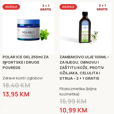
SNIŽENJE
SNIŽENJE
POLAR ICE GEL 250ml ZA
ZAMBAKOVO ULJE 100ML –
SPORTSKE I DRUGE
ZA NJEGU, OBNOVU I
POVREDE
ZAŠTITU KOŽE, PROTIV
OŽILJAKA, CELULITA I
Zdrave kosti i zglobovi
STRIJA – 2 + 1 GRATIS
18,40
KM
Fitokozmetika (biljna
13,95
KM
kozmetika)
15,99
KM
NARUČI SAD
10,99
KM