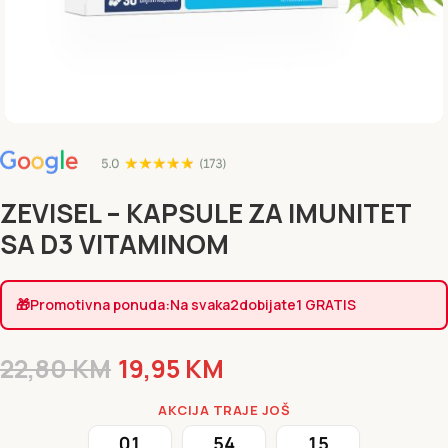
ZEVISEL – KAPSULE ZA IMUNITET
SA D3 VITAMINOM
🎁
Promotivna ponuda:
Na svaka
2
dobijate
1 GRATIS
22,80
KM
19,95
KM
AKCIJA TRAJE JOŠ
01
54
14