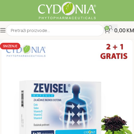
0
0,00
KM
SNIŽENJE