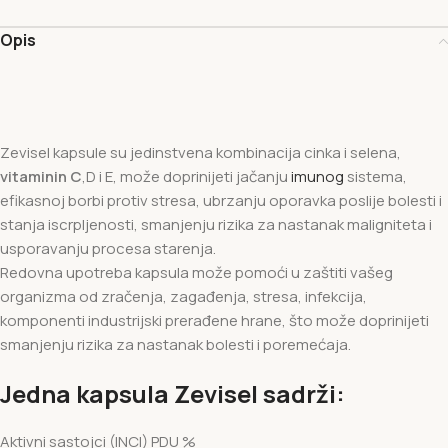
Opis
Zevisel kapsule su jedinstvena kombinacija cinka i selena,
vitaminin C
,D i E, može doprinijeti jačanju
imunog
sistema,
efikasnoj borbi protiv stresa, ubrzanju oporavka poslije bolesti i
stanja iscrpljenosti, smanjenju rizika za nastanak maligniteta i
usporavanju procesa starenja.
Redovna upotreba kapsula može pomoći u zaštiti vašeg
organizma od zračenja, zagađenja, stresa, infekcija,
komponenti industrijski prerađene hrane, što može doprinijeti
smanjenju rizika za nastanak bolesti i poremećaja.
Jedna kapsula Zevisel sadrži:
Aktivni sastojci (INCI) PDU %