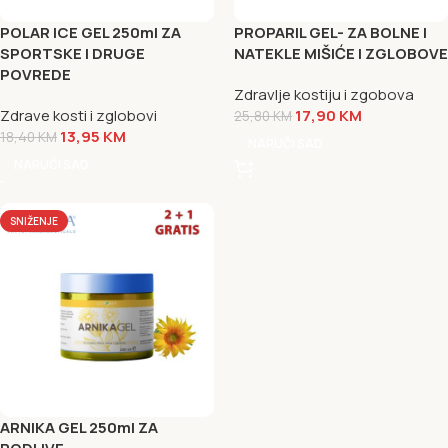
POLAR ICE GEL 250ml ZA
PROPARIL GEL- ZA BOLNE I
SPORTSKE I DRUGE
NATEKLE MIŠIĆE I ZGLOBOVE
POVREDE
Zdravlje kostiju i zgobova
Zdrave kosti i zglobovi
17,90
KM
25,80
KM
13,95
KM
18,40
KM
NARUČI SAD
NARUČI SAD
SNIŽENJE
ARNIKA GEL 250ml ZA