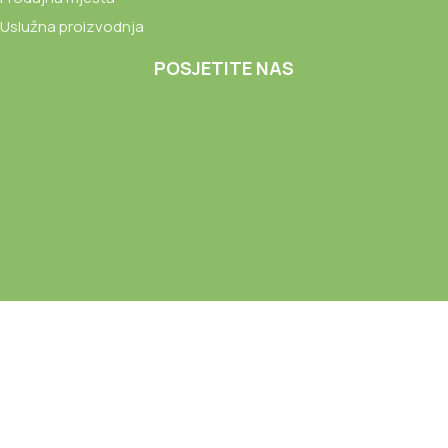
Uslužna proizvodnja
POSJETITE NAS
CYDONIA d.o.o. © Sva prava zadržana 2026. Web izrada:
Advertise Media
DISCLAIMER: Results may vary from person to person; products
are not intended to diagnose, treat, cure, or prevent any