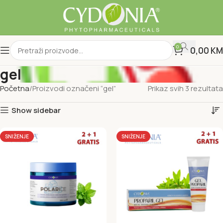
0
0,00
KM
gel
Početna
Proizvodi označeni “gel”
Prikaz svih 3 rezultata
Show sidebar
SNIŽENJE
SNIŽENJE