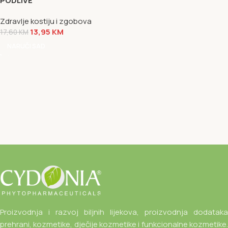
PODLIVE
Zdravlje kostiju i zgobova
13,95
KM
17,60
KM
NARUČI SAD
Proizvodnja i razvoj biljnih lijekova, proizvodnja dodataka
prehrani, kozmetike, dječije kozmetike i funkcionalne kozmetike.