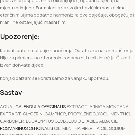
podizanje raspoloženja i okrepljujući , ugodan osjećaj na
mjestu primjene. Formulacija sa svojim bazičnim sastojcima i
eteričnim uljima dodatno harmonizira ove osjećaje, obogaćuje i
hrani, ne ostavljajući masni film.
Upozorenje:
Koristiti patch test prije nanošenja. Oprati ruke nakon korištenja.
Nije za primjenu na otvorenim ranama niti u blizini očiju. Čuvati
izvan dohvata djece.
Konjski balzam se koristi samo za vanjsku upotrebu.
Sastav:
AQUA ,
CALENDULA OFFICINALIS
EXTRACT, ARNICA MONTANA
EXTRACT, GLYCERIN, CAMPHOR, PROPYLENE GLYCOL, MENTHOL,
CARBOMER, EUCALYPTUS GLOBULUS OIL , ABIES ALBA OIL,
ROSMARINUS OFFICINALIS
OIL, MENTHA PIPERITA OIL, SODIUM