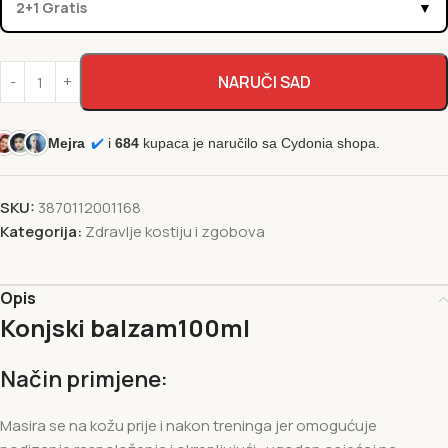
2+1 Gratis
▼
NARUČI SAD
Mejra
✔️
i
684
kupaca je naručilo sa Cydonia shopa.
SKU:
3870112001168
Kategorija:
Zdravlje kostiju i zgobova
Opis
Konjski balzam100ml
Način primjene:
Masira se na kožu prije i nakon treninga jer omogućuje