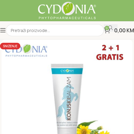
0
0,00
KM
SNIŽENJE