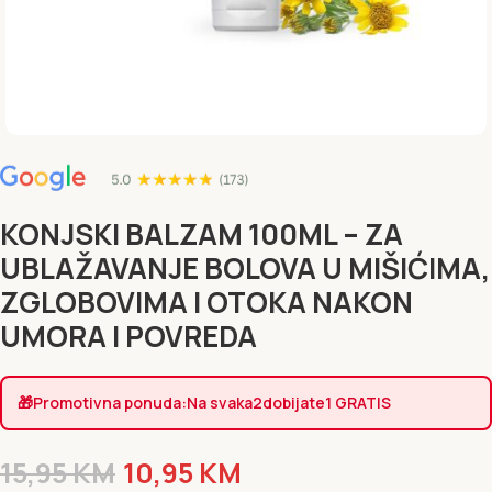
KONJSKI BALZAM 100ML – ZA
UBLAŽAVANJE BOLOVA U MIŠIĆIMA,
ZGLOBOVIMA I OTOKA NAKON
UMORA I POVREDA
🎁
Promotivna ponuda:
Na svaka
2
dobijate
1 GRATIS
15,95
KM
10,95
KM