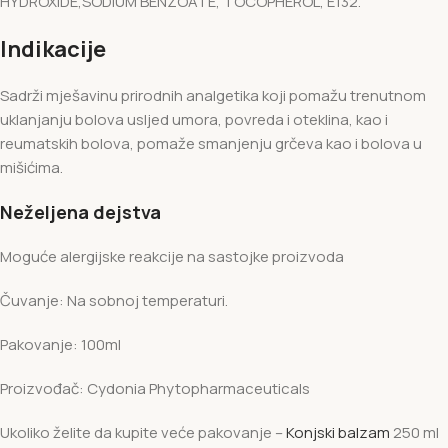
HYDROXIDE,SODIUM BENZOATE, TOCOPHEROL, E132.
Indikacije
Sadrži mješavinu prirodnih analgetika koji pomažu trenutnom
uklanjanju bolova usljed umora, povreda i oteklina, kao i
reumatskih bolova, pomaže smanjenju grčeva kao i bolova u
mišićima.
Neželjena dejstva
Moguće alergijske reakcije na sastojke proizvoda
Čuvanje: Na sobnoj temperaturi.
Pakovanje: 100ml
Proizvođač: Cydonia Phytopharmaceuticals
Ukoliko želite da kupite veće pakovanje –
Konjski balzam
250 ml