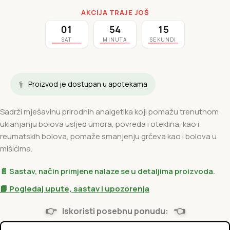
AKCIJA TRAJE JOŠ
01
54
14
SAT
MINUTA
SEKUNDI
⚕️
Proizvod je dostupan u apotekama
Sadrži mješavinu prirodnih analgetika koji pomažu trenutnom
uklanjanju bolova usljed umora, povreda i oteklina, kao i
reumatskih bolova, pomaže smanjenju grčeva kao i bolova u
mišićima.
📄 Sastav, način primjene nalaze se u detaljima proizvoda.
📘 Pogledaj upute, sastav i upozorenja
👉
👈
Iskoristi posebnu ponudu: