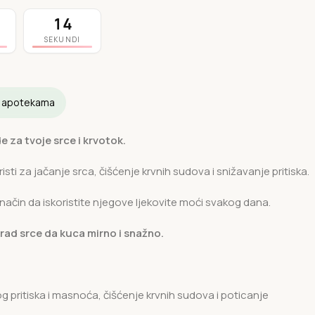
13
SEKUNDI
u apotekama
e za tvoje srce i krvotok.
koristi za jačanje srca, čišćenje krvnih sudova i snižavanje pritiska.
ačin da iskoristite njegove ljekovite moći svakog dana.
 rad srce da kuca mirno i snažno.
 pritiska i masnoća, čišćenje krvnih sudova i poticanje