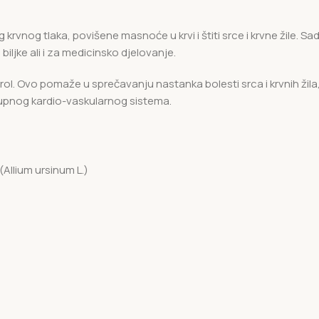
g krvnog tlaka, povišene masnoće u krvi i štiti srce i krvne žile. S
 biljke ali i za medicinsko djelovanje.
terol. Ovo pomaže u sprečavanju nastanka bolesti srca i krvnih ži
kupnog kardio-vaskularnog sistema.
(Allium ursinum L.)