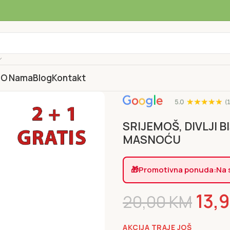
a
O Nama
Blog
Kontakt
SRIJEMOŠ, DIVLJI B
MASNOĆU
🎁
Promotivna ponuda:
Na 
13,
20,00
KM
AKCIJA TRAJE JOŠ