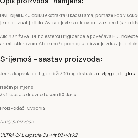
Opis proizvoda i namjena:
Divlji bijeli luk u obliku ekstrakta u kapsulama, pomaže kod visoko
je najpoznatiji alicin. Ovi spojevi su odgovorni za specifičan miris
Alicin snižava LDL holesterol i trigliceride a povećava HDL holes
arteriosklerozom. Alicin može pomoći u održanju zdravlja cjelo
Srijemoš – sastav proizvoda:
Jedna kapsula od 1 g, sadrži 300 mg ekstrakta
divljeg bijelog luka
Način primjene:
3x 1 kapsula dnevno tokom 60 dana.
Proizvođač: Cydonia
Drugi proizvodi:
ULTRA CAL kapsule Ca+vit D3+vit K2