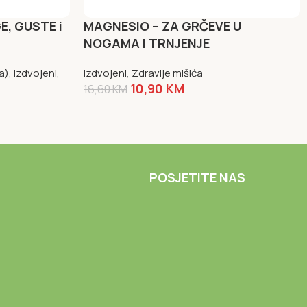
E, GUSTE i
MAGNESIO – ZA GRČEVE U
NOGAMA I TRNJENJE
a)
,
Izdvojeni
,
Izdvojeni
,
Zdravlje mišića
10,90
KM
16,60
KM
NARUČI SAD
POSJETITE NAS