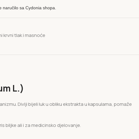
e naručilo sa Cydonia shopa.
i krvni tlak i masnoće
um L.)
nizmu. Divlji bijeli luk u obliku ekstrakta u kapsulama, pomaže
s biljke ali i za medicinsko djelovanje.