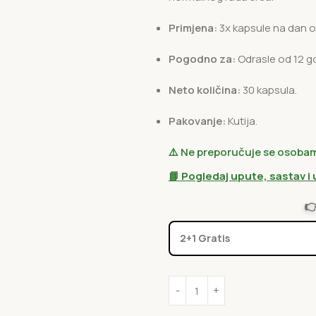
Primjena:
3x kapsule na dan 
Pogodno za:
Odrasle od 12 g
Neto količina:
30 kapsula.
Pakovanje:
Kutija.
⚠️ Ne preporučuje se osobama 
📘 Pogledaj upute, sastav i

2+1 Gratis