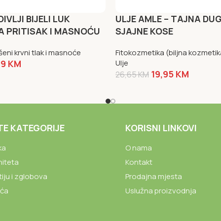
IVLJI BIJELI LUK
ULJE AMLE – TAJNA DUG
A PRITISAK I MASNOĆU
SJAJNE KOSE
šeni krvni tlak i masnoće
Fitokozmetika (biljna kozmetik
99
KM
Ulje
19,95
KM
26,65
KM
NARUČI SAD
TE KATEGORIJE
KORISNI LINKOVI
ka
O nama
niteta
Kontakt
tiju i zglobova
Prodajna mjesta
ića
Uslužna proizvodnja