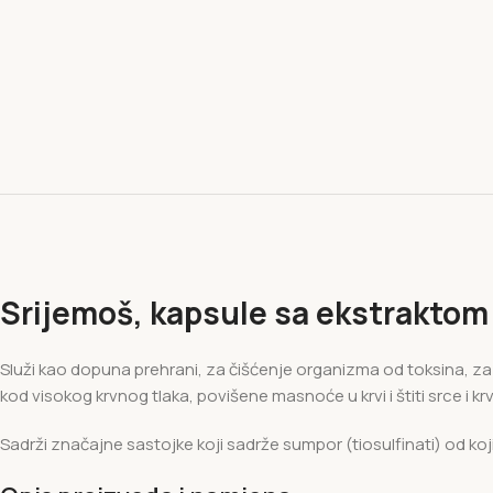
Srijemoš, kapsule sa ekstraktom d
Služi kao dopuna prehrani, za čišćenje organizma od toksina, za za
kod visokog krvnog tlaka, povišene masnoće u krvi i štiti srce i krv
Sadrži značajne sastojke koji sadrže sumpor (tiosulfinati) od kojih