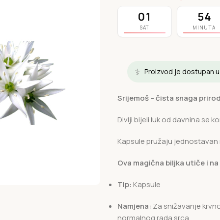
01
54
SAT
MINUTA
⚕️
Proizvod je dostupan 
Srijemoš – čista snaga prirod
Divlji bijeli luk od davnina se 
Kapsule pružaju jednostavan n
Ova magična biljka utiče i na
Tip:
Kapsule
Namjena:
Za snižavanje krvnog
normalnog rada srca.