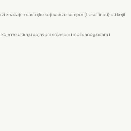
adrži značajne sastojke koji sadrže sumpor (tiosulfinati) od kojih
la, koje rezultiraju pojavom srčanom i moždanog udara i