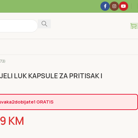
IJELI LUK KAPSULE ZA PRITISAK I
svaka
2
dobijate
1 GRATIS
99
KM