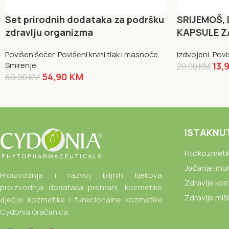
Set prirodnih dodataka za podršku
SRIJEMOŠ, D
zdravlju organizma
KAPSULE Z
Povišen šećer
,
Povišeni krvni tlak i masnoće
,
Izdvojeni
,
Povi
Smirenje
13,
20,00
KM
54,90
KM
69,90
KM
NARUČI SAD
NARUČI SAD
ISTAKNU
Fitokozmeti
Jačanje imu
Proizvodnja i razvoj biljnih lijekova,
Zdravlje kos
proizvodnja dodataka prehrani, kozmetike,
Zdravlje miš
dječije kozmetike i funkcionalne kozmetike.
Cydonia Gračanica.