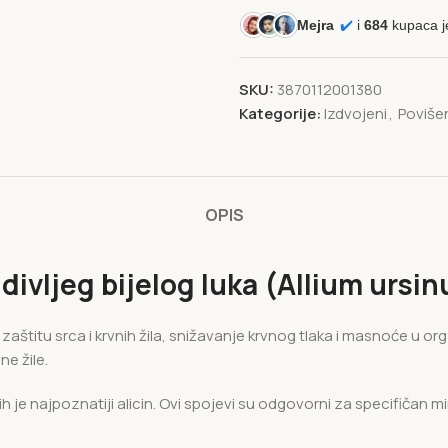
Mejra
✔️
i
684
kupaca j
SKU:
3870112001380
Kategorije:
Izdvojeni
,
Povišen
OPIS
ivljeg bijelog luka (Allium ursin
štitu srca i krvnih žila, snižavanje krvnog tlaka i masnoće u orga
ne žile.
 je najpoznatiji alicin. Ovi spojevi su odgovorni za specifičan miri