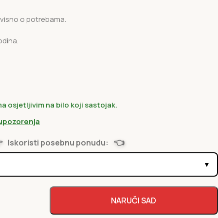
ovisno o potrebama.
odina.
osjetljivim na bilo koji sastojak.
 upozorenja

👈
Iskoristi posebnu ponudu:
▼
NARUČI SAD