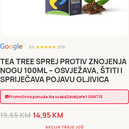
TEA TREE SPREJ PROTIV ZNOJENJA
NOGU 100ML – OSVJEŽAVA, ŠTITI I
SPRIJEČAVA POJAVU GLJIVICA
🎁
Promotivna ponuda:
Na svaka
2
dobijate
1 GRATIS
19,65
KM
14,95
KM
AKCIJA TRAJE JOŠ