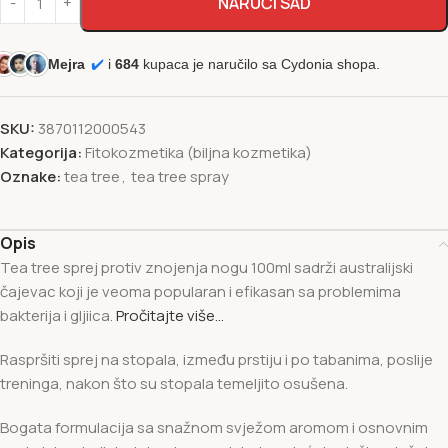
NARUČI SAD
Mejra
✔️
i
684
kupaca je naručilo sa Cydonia shopa.
SKU:
3870112000543
Kategorija:
Fitokozmetika (biljna kozmetika)
Oznake:
tea tree
,
tea tree spray
Opis
Tea tree sprej protiv znojenja nogu 100ml sadrži australijski
čajevac koji je veoma popularan i efikasan sa problemima
bakterija i gljiica.
Pročitajte više…
Raspršiti sprej na stopala, između prstiju i po tabanima, poslije
treninga, nakon što su stopala temeljito osušena.
Bogata formulacija sa snažnom svježom aromom i osnovnim