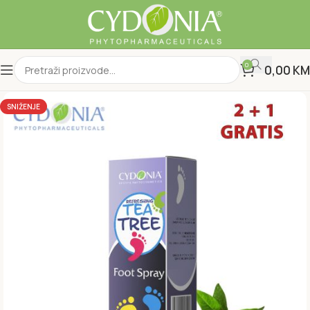
0
0,00
KM
SNIŽENJE