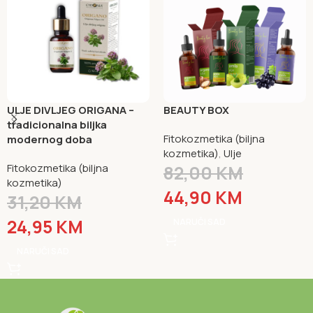
ULJE DIVLJEG ORIGANA –
BEAUTY BOX
tradicionalna biljka
Fitokozmetika (biljna
modernog doba
kozmetika)
,
Ulje
Fitokozmetika (biljna
82,00
KM
kozmetika)
44,90
KM
31,20
KM
24,95
KM
NARUČI SAD
NARUČI SAD