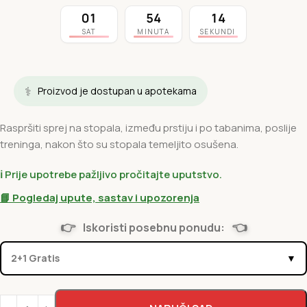
01
54
14
SAT
MINUTA
SEKUNDI
⚕️
Proizvod je dostupan u apotekama
Raspršiti sprej na stopala, između prstiju i po tabanima, poslije
treninga, nakon što su stopala temeljito osušena.
ℹ️ Prije upotrebe pažljivo pročitajte uputstvo.
📘 Pogledaj upute, sastav i upozorenja
👉
👈
Iskoristi posebnu ponudu:
2+1 Gratis
▼