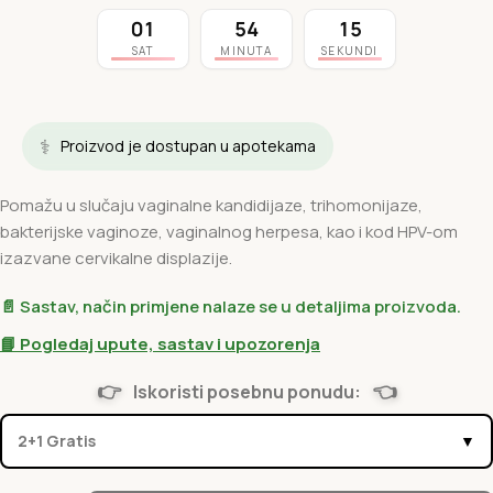
01
54
14
SAT
MINUTA
SEKUNDI
⚕️
Proizvod je dostupan u apotekama
Pomažu u slučaju vaginalne kandidijaze, trihomonijaze,
bakterijske vaginoze, vaginalnog herpesa, kao i kod HPV-om
izazvane cervikalne displazije.
📄 Sastav, način primjene nalaze se u detaljima proizvoda.
📘 Pogledaj upute, sastav i upozorenja
👉
👈
Iskoristi posebnu ponudu:
2+1 Gratis
▼