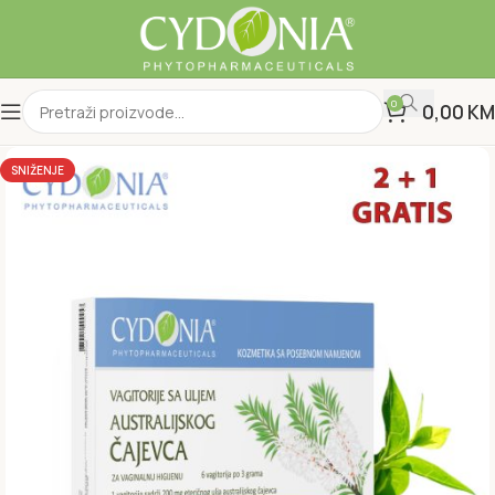
0
0,00
KM
SNIŽENJE