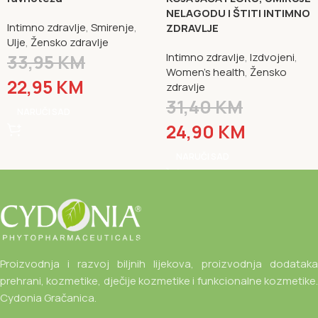
NELAGODU I ŠTITI INTIMNO
Intimno zdravlje
,
Smirenje
,
ZDRAVLJE
Ulje
,
Žensko zdravlje
33,95
KM
Intimno zdravlje
,
Izdvojeni
,
Women's health
,
Žensko
22,95
KM
zdravlje
31,40
KM
NARUČI SAD
24,90
KM
NARUČI SAD
Proizvodnja i razvoj biljnih lijekova, proizvodnja dodataka
prehrani, kozmetike, dječije kozmetike i funkcionalne kozmetike.
Cydonia Gračanica.