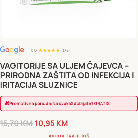
VAGITORIJE SA ULJEM ČAJEVCA –
PRIRODNA ZAŠTITA OD INFEKCIJA I
IRITACIJA SLUZNICE
🎁
Promotivna ponuda:
Na svaka
2
dobijate
1 GRATIS
15,70
KM
10,95
KM
AKCIJA TRAJE JOŠ