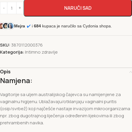
NARUČI SAD
Mejra
✔️
i
684
kupaca je naručilo sa Cydonia shopa.
SKU:
3870112000376
Kategorija:
Intimno zdravlje
Opis
Namjena:
Vagitorije sa uljem australijskog čajevca su namijenjene za
vaginalnu higijenu. Ublažavaju/otklanjaju vaginalni puritis
(osip/svrbež) koji najčešće nastaje invazijom mikroorganizama
npr. zbog dugotrajnog liječenja određenim lijekovima ili zbog
prehrambenih navika.