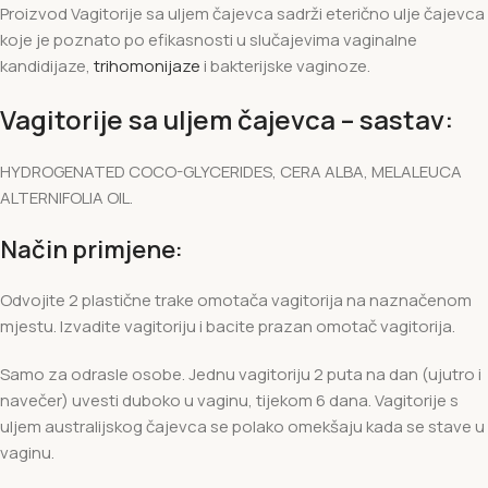
Proizvod Vagitorije sa uljem čajevca sadrži eterično ulje čajevca
koje je poznato po efikasnosti u slučajevima vaginalne
kandidijaze,
trihomonijaze
i bakterijske vaginoze.
Vagitorije sa uljem čajevca – sastav:
HYDROGENATED COCO-GLYCERIDES, CERA ALBA, MELALEUCA
ALTERNIFOLIA OIL.
Način primjene:
Odvojite 2 plastične trake omotača vagitorija na naznačenom
mjestu. Izvadite vagitoriju i bacite prazan omotač vagitorija.
Samo za odrasle osobe. Jednu vagitoriju 2 puta na dan (ujutro i
navečer) uvesti duboko u vaginu, tijekom 6 dana. Vagitorije s
uljem australijskog čajevca se polako omekšaju kada se stave u
vaginu.