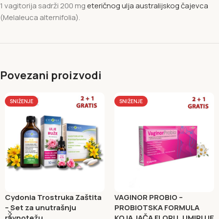
1 vagitorija sadrži 200 mg
eteričnog ulja australijskog čajevca
(Melaleuca alternifolia).
Povezani proizvodi
SNIŽENJE
SNIŽENJE
Cydonia Trostruka Zaštita
VAGINOR PROBIO –
– Set za unutrašnju
PROBIOTSKA FORMULA
ravnotežu
KOJA JAČA FLORU, UMIRUJE