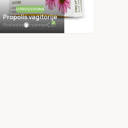
O PROIZVODIMA
Propolis vagitorije
0
Posted by
cydonia