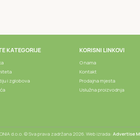
TE KATEGORIJE
KORISNI LINKOVI
ka
O nama
niteta
Kontakt
tiju i zglobova
Prodajna mjesta
ića
Uslužna proizvodnja
NIA d.o.o. © Sva prava zadržana 2026. Web izrada:
Advertise 