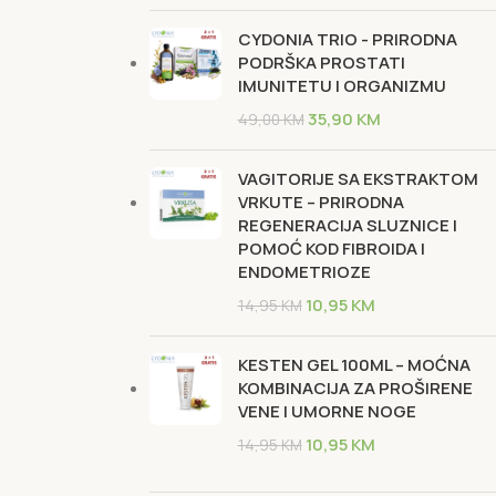
CYDONIA TRIO - PRIRODNA
PODRŠKA PROSTATI
IMUNITETU I ORGANIZMU
35,90
KM
49,00
KM
VAGITORIJE SA EKSTRAKTOM
VRKUTE – PRIRODNA
REGENERACIJA SLUZNICE I
POMOĆ KOD FIBROIDA I
ENDOMETRIOZE
10,95
KM
14,95
KM
KESTEN GEL 100ML – MOĆNA
KOMBINACIJA ZA PROŠIRENE
VENE I UMORNE NOGE
10,95
KM
14,95
KM