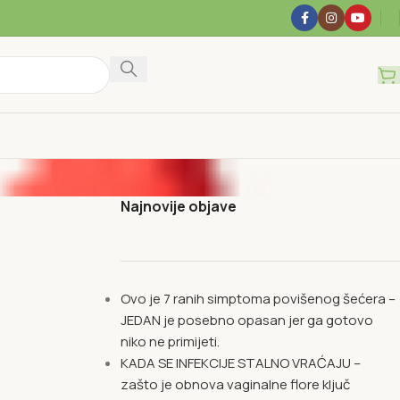
Najnovije objave
Ovo je 7 ranih simptoma povišenog šećera –
JEDAN je posebno opasan jer ga gotovo
niko ne primijeti.
KADA SE INFEKCIJE STALNO VRAĆAJU –
zašto je obnova vaginalne flore ključ