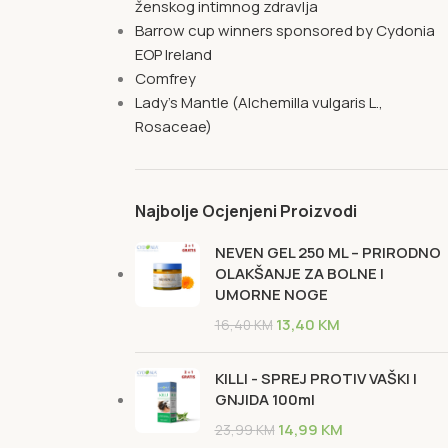
ženskog intimnog zdravlja
Barrow cup winners sponsored by Cydonia
EOP Ireland
Comfrey
Lady's Mantle (Alchemilla vulgaris L.,
Rosaceae)
Najbolje Ocjenjeni Proizvodi
NEVEN GEL 250 ML – PRIRODNO
OLAKŠANJE ZA BOLNE I
UMORNE NOGE
13,40
KM
16,40
KM
KILLI - SPREJ PROTIV VAŠKI I
GNJIDA 100ml
14,99
KM
23,99
KM