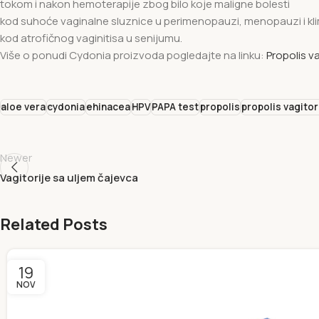
tokom i nakon hemoterapije zbog bilo koje maligne bolesti
kod suhoće vaginalne sluznice u perimenopauzi, menopauzi i kl
kod atrofičnog vaginitisa u senijumu.
Više o ponudi Cydonia proizvoda pogledajte na linku:
Propolis va
aloe vera
cydonia
ehinacea
HPV
PAPA test
propolis
propolis vagitor
Newer
Vagitorije sa uljem čajevca
Related Posts
19
NOV