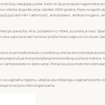
a tvar koju sakupljaju pčele. Kaže se da je propolis najprirodniji anti
 ovo otkriće dogodilo prije otprilike 2000 godina. Popis mogućih d
ključujući anti-HIV-1 aktivnost), antioksidans, antikarcinogeno, a
kcija i parazita. Aloe, porijeklom iz Afrike, poznata je i kao “ljilja
aloe vera usporava rast tumora i potiče imuni odgovor na viruse. Dje
heolozi su pronašli dokaze o korištenju ehinacee kod Indijanaca k
acee se preporučuje kod poboljšanja imunološkog sustava rodnice,
no i antioksidativno djelovanje. Ehinacea je poznati imnostimula
za vaginalnu higijenu, ublažavaju/otklanjaju vaginalni pruritis (
nastaje invazijom mikroorganizama.