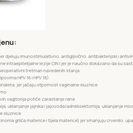
jenu:
 jer djeluju imunostimulativno, antigljivično, antibakterijski i antiv
intraepitelijalne lezije CIN I jer je naučno dokazano da su sasto
i neoperativni tretman navedenih stanja
ipovima HPV 16 i HPV 18)
ginaleta, jer jačaju otpornost vaginalne sluznice
ivno
vih vagitorija potiče zarastanje rana
ja, uklanjanje jajnika i jajovoda/adneksektomija, uklanjanje mio
ne sluznice
noma grlića materice i tijela materice) jer smanjuju crvenilo, up