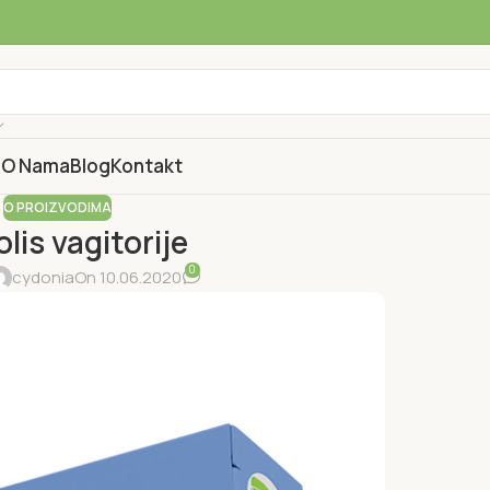
a
O Nama
Blog
Kontakt
O PROIZVODIMA
lis vagitorije
0
cydonia
On 10.06.2020