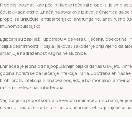
Propolis, poznat i kao pčelinji ljepilo i pčelinji propolis, je smolast
čovjek ikada otkrio. Značajna stvar ove izjave je činjenica da se
propolisa uključuje: antibakterijsko, antifungalno, antivirusno (u
imunomodulacijsko.
Egipćani su zabilježili upotrebu Aloe vera u liječenju opekotina, infe
“biljka besmrtnosti” i “biljka lijekova”. Također je prijavljeno da 
smanjuje nadraženost vaginalne sluznice.
Ehinacea je jedna od najpopularnijih biljaka danas u svijetu. Ar
godina. Koristi se za liječenje infekcija i rana. Upotreba ehin
brobi protiv infekcija. Ehinacea posjeduje hormonalno, antivirus
razinu interleukina i interferona.
Vagitorije sa propolisom, aloe verom i ehinaceom su namijenjene 
crvenilo, nadraženost sluznice, pojačan sekret, koji najčešće 