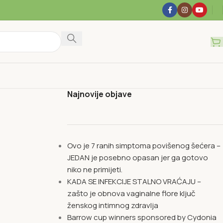
Najnovije objave
Ovo je 7 ranih simptoma povišenog šećera –
JEDAN je posebno opasan jer ga gotovo
niko ne primijeti.
KADA SE INFEKCIJE STALNO VRAĆAJU –
zašto je obnova vaginalne flore ključ
ženskog intimnog zdravlja
Barrow cup winners sponsored by Cydonia