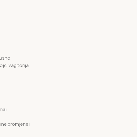
irusno
jci vagitorija,
ma i
alne promjene i