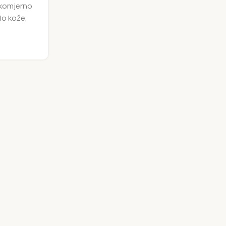
rekomjerno
lo kože,
O PROIZVODIMA
Stonex kapsule – Filantus 
bubrežnih kamena