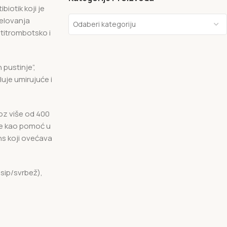
biotik koji je
jelovanja
Odaberi kategoriju
ntitrombotsko i
n pustinje”,
luje umirujuće i
roz više od 400
 te kao pomoć u
ns koji ovećava
osip/svrbež),