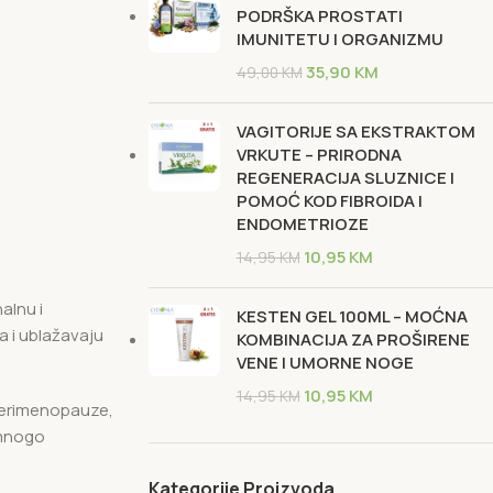
PODRŠKA PROSTATI
IMUNITETU I ORGANIZMU
35,90
KM
49,00
KM
VAGITORIJE SA EKSTRAKTOM
VRKUTE – PRIRODNA
REGENERACIJA SLUZNICE I
POMOĆ KOD FIBROIDA I
ENDOMETRIOZE
10,95
KM
14,95
KM
alnu i
KESTEN GEL 100ML – MOĆNA
a i ublažavaju
KOMBINACIJA ZA PROŠIRENE
VENE I UMORNE NOGE
10,95
KM
14,95
KM
 perimenopauze,
 mnogo
Kategorije Proizvoda