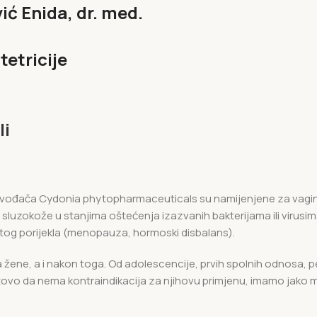
vić Enida, dr. med.
tetricije
li
proizvođača Cydonia phytopharmaceuticals su namijenjene za vagin
 sluzokože u stanjima oštećenja izazvanih bakterijama ili virusim
itog porijekla (menopauza, hormoski disbalans).
da žene, a i nakon toga. Od adolescencije, prvih spolnih odnosa,
vo da nema kontraindikacija za njihovu primjenu, imamo jako