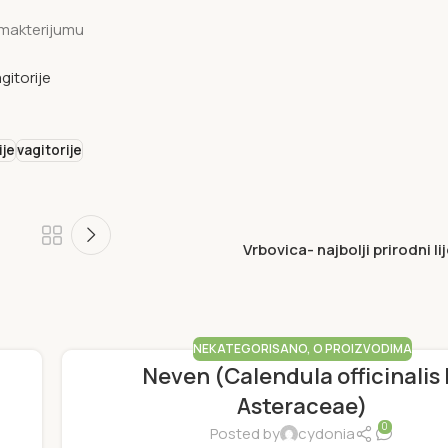
imakterijumu
gitorije
ije
vagitorije
Vrbovica- najbolji prirodni l
NEKATEGORISANO
,
O PROIZVODIMA
Neven (Calendula officinalis 
Asteraceae)
0
Posted by
cydonia