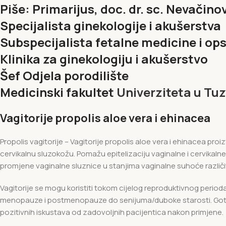
Piše: Primarijus, doc. dr. sc. Nevačino
Specijalista ginekologije i akušerstva
Subspecijalista fetalne medicine i ops
Klinika za ginekologiju i akušerstvo
Šef Odjela porodilište
Medicinski fakultet
Univerziteta u Tuz
Vagitorije propolis aloe vera i ehinacea
Propolis vagitorije – Vagitorije propolis aloe vera i ehinacea 
cervikalnu sluzokožu. Pomažu epitelizaciju vaginalne i cervikalne
promjene vaginalne sluznice u stanjima vaginalne suhoće različ
Vagitorije se mogu koristiti tokom cijelog reproduktivnog perio
menopauze i postmenopauze do senijuma/duboke starosti. Goto
pozitivnih iskustava od zadovoljnih pacijentica nakon primjene.