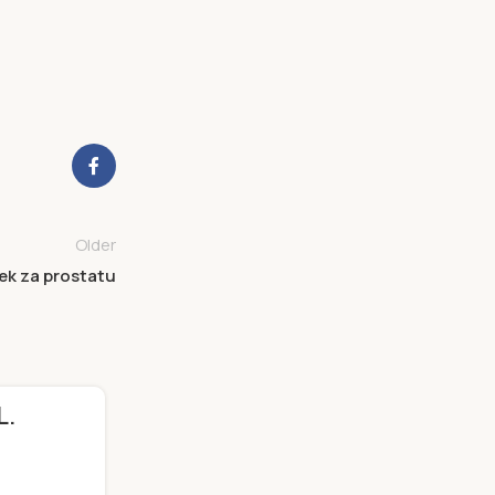
Older
ijek za prostatu
L.
26
OKT