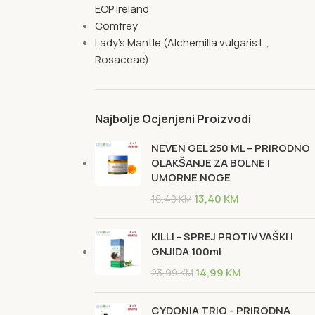
EOP Ireland
Comfrey
Lady's Mantle (Alchemilla vulgaris L.,
Rosaceae)
Najbolje Ocjenjeni Proizvodi
NEVEN GEL 250 ML – PRIRODNO
OLAKŠANJE ZA BOLNE I
UMORNE NOGE
13,40
KM
16,40
KM
KILLI - SPREJ PROTIV VAŠKI I
GNJIDA 100ml
14,99
KM
23,99
KM
CYDONIA TRIO - PRIRODNA