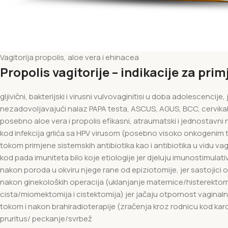
Vagitorija propolis, aloe vera i ehinacea
Propolis vagitorije – indikacije za prim
gljivični, bakterijski i virusni vulvovaginitisi u doba adolescencije,
nezadovoljavajući nalaz PAPA testa, ASCUS, AGUS, BCC, cervikalne 
posebno aloe vera i propolis efikasni, atraumatski i jednostavn
kod infekcija grlića sa HPV virusom (posebno visoko onkogenim t
tokom primjene sistemskih antibiotika kao i antibiotika u vidu va
kod pada imuniteta bilo koje etiologije jer djeluju imunostimulat
nakon poroda u okviru njege rane od epiziotomije, jer sastojici o
nakon ginekoloških operacija (uklanjanje maternice/histerektomi
cista/miomektomija i cistektomija) jer jačaju otpornost vaginal
tokom i nakon brahiradioterapije (zračenja kroz rodnicu kod karci
pruritus/ peckanje/svrbež