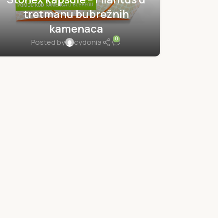
tretmanu bubrežnih
kamenaca
0
Posted by
cydonia