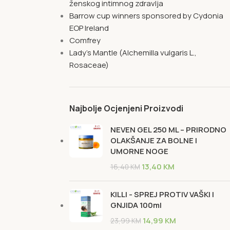
ženskog intimnog zdravlja
Barrow cup winners sponsored by Cydonia
EOP Ireland
Comfrey
Lady's Mantle (Alchemilla vulgaris L.,
Rosaceae)
Najbolje Ocjenjeni Proizvodi
NEVEN GEL 250 ML – PRIRODNO
OLAKŠANJE ZA BOLNE I
UMORNE NOGE
13,40
KM
16,40
KM
KILLI - SPREJ PROTIV VAŠKI I
GNJIDA 100ml
14,99
KM
23,99
KM