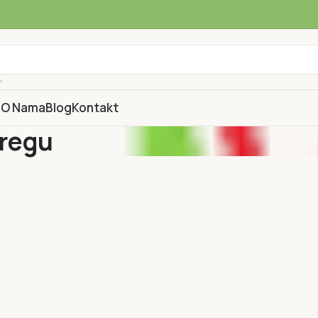
a
O Nama
Blog
Kontakt
bregu