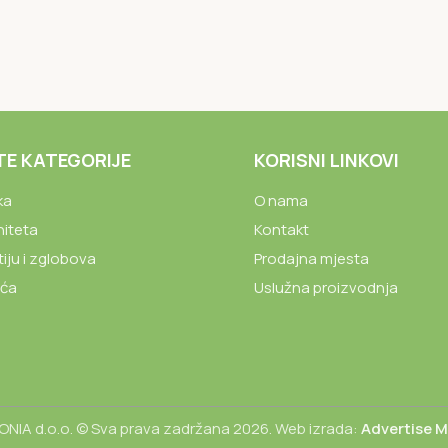
TE KATEGORIJE
KORISNI LINKOVI
ka
O nama
niteta
Kontakt
tiju i zglobova
Prodajna mjesta
ića
Uslužna proizvodnja
NIA d.o.o. © Sva prava zadržana 2026. Web izrada:
Advertise 