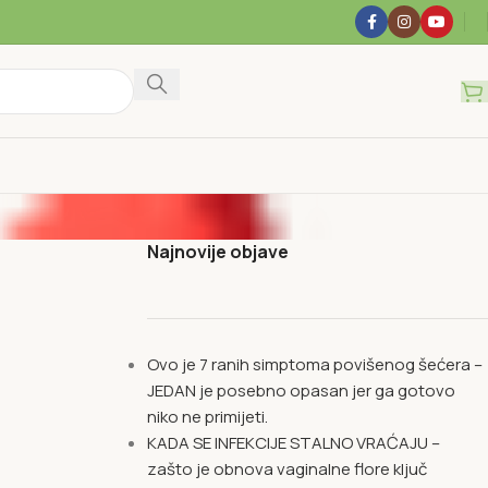
Najnovije objave
Ovo je 7 ranih simptoma povišenog šećera –
JEDAN je posebno opasan jer ga gotovo
niko ne primijeti.
KADA SE INFEKCIJE STALNO VRAĆAJU –
zašto je obnova vaginalne flore ključ