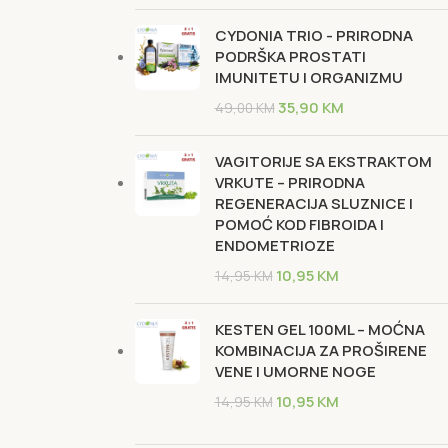
CYDONIA TRIO - PRIRODNA
PODRŠKA PROSTATI
IMUNITETU I ORGANIZMU
35,90
KM
49,00
KM
VAGITORIJE SA EKSTRAKTOM
VRKUTE – PRIRODNA
REGENERACIJA SLUZNICE I
POMOĆ KOD FIBROIDA I
ENDOMETRIOZE
10,95
KM
14,95
KM
KESTEN GEL 100ML – MOĆNA
KOMBINACIJA ZA PROŠIRENE
VENE I UMORNE NOGE
10,95
KM
14,95
KM