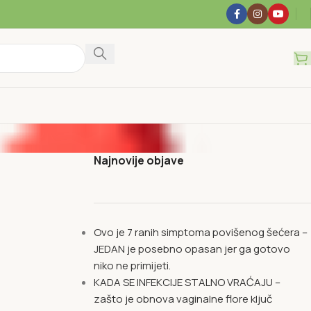
Najnovije objave
Ovo je 7 ranih simptoma povišenog šećera –
JEDAN je posebno opasan jer ga gotovo
niko ne primijeti.
KADA SE INFEKCIJE STALNO VRAĆAJU –
zašto je obnova vaginalne flore ključ