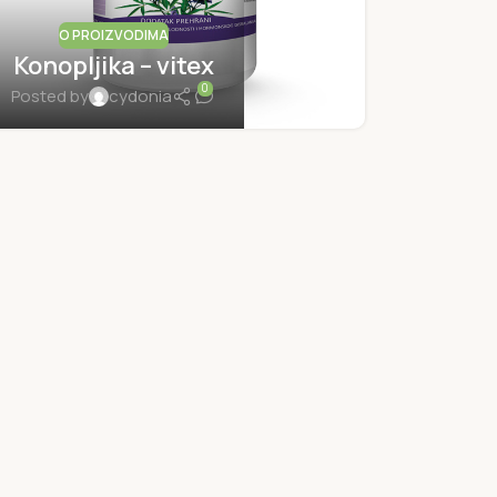
O PROIZVODIMA
Konopljika – vitex
0
Posted by
cydonia