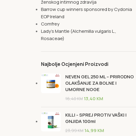
ženskog intimnog zdravlja
Barrow cup winners sponsored by Cydonia
EOP Ireland
Comfrey
Lady's Mantle (Alchemilla vulgaris L.,
Rosaceae)
Najbolje Ocjenjeni Proizvodi
NEVEN GEL 250 ML – PRIRODNO
OLAKŠANJE ZA BOLNE I
UMORNE NOGE
13,40
KM
16,40
KM
KILLI - SPREJ PROTIV VAŠKI I
GNJIDA 100ml
14,99
KM
23,99
KM