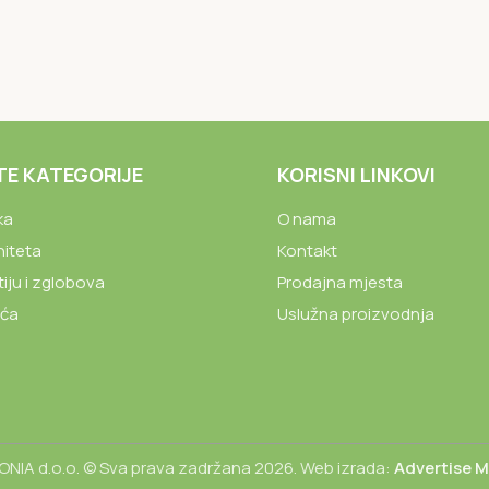
TE KATEGORIJE
KORISNI LINKOVI
ka
O nama
niteta
Kontakt
tiju i zglobova
Prodajna mjesta
ića
Uslužna proizvodnja
NIA d.o.o. © Sva prava zadržana 2026. Web izrada:
Advertise 