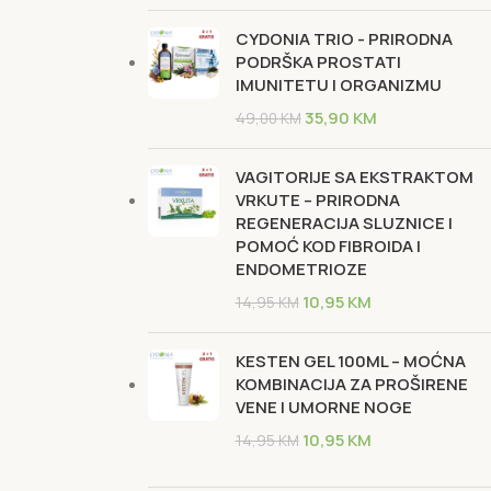
CYDONIA TRIO - PRIRODNA
PODRŠKA PROSTATI
IMUNITETU I ORGANIZMU
35,90
KM
49,00
KM
VAGITORIJE SA EKSTRAKTOM
VRKUTE – PRIRODNA
REGENERACIJA SLUZNICE I
POMOĆ KOD FIBROIDA I
ENDOMETRIOZE
10,95
KM
14,95
KM
KESTEN GEL 100ML – MOĆNA
KOMBINACIJA ZA PROŠIRENE
VENE I UMORNE NOGE
10,95
KM
14,95
KM