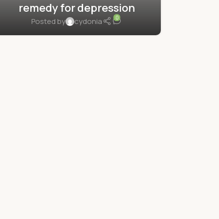
remedy for depression
0
Posted by
cydonia