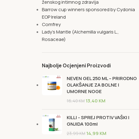
ženskog intimnog zdravlja
Barrow cup winners sponsored by Cydonia
EOP Ireland
Comfrey
Lady's Mantle (Alchemilla vulgaris L.,
Rosaceae)
Najbolje Ocjenjeni Proizvodi
NEVEN GEL 250 ML – PRIRODNO
OLAKŠANJE ZA BOLNE I
UMORNE NOGE
13,40
KM
16,40
KM
KILLI - SPREJ PROTIV VAŠKI I
GNJIDA 100ml
14,99
KM
23,99
KM