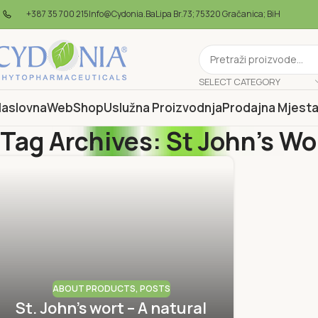
+387 35 700 215
Info@cydonia.ba
Lipa Br.73; 75320 Gračanica; BiH
SELECT CATEGORY
aslovna
WebShop
Uslužna Proizvodnja
Prodajna Mjest
Tag Archives: St John's Wo
ABOUT PRODUCTS
,
POSTS
St. John's wort – A natural