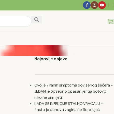
Najnovije objave
Ovo je 7 ranih simptoma povišenog šećera –
JEDAN je posebno opasan jer ga gotovo
niko ne primijeti.
KADA SE INFEKCIJE STALNO VRAĆAJU –
zašto je obnova vaginalne flore ključ