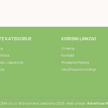
TE KATEGORIJE
KORISNI LINKOVI
ka
O nama
niteta
Kontakt
tiju i zglobova
Prodajna mjesta
ića
Uslužna proizvodnja
NIA d.o.o. © Sva prava zadržana 2026. Web izrada:
Advertise 