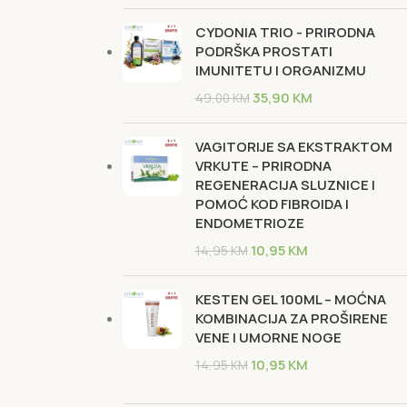
CYDONIA TRIO - PRIRODNA
PODRŠKA PROSTATI
IMUNITETU I ORGANIZMU
35,90
KM
49,00
KM
VAGITORIJE SA EKSTRAKTOM
VRKUTE – PRIRODNA
REGENERACIJA SLUZNICE I
POMOĆ KOD FIBROIDA I
ENDOMETRIOZE
10,95
KM
14,95
KM
KESTEN GEL 100ML – MOĆNA
KOMBINACIJA ZA PROŠIRENE
VENE I UMORNE NOGE
10,95
KM
14,95
KM