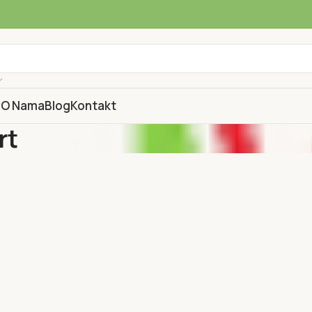
a
O Nama
Blog
Kontakt
rt