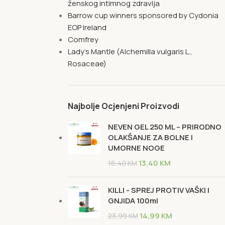
ženskog intimnog zdravlja
Barrow cup winners sponsored by Cydonia
EOP Ireland
Comfrey
Lady's Mantle (Alchemilla vulgaris L.,
Rosaceae)
Najbolje Ocjenjeni Proizvodi
NEVEN GEL 250 ML – PRIRODNO
OLAKŠANJE ZA BOLNE I
UMORNE NOGE
13,40
KM
16,40
KM
KILLI - SPREJ PROTIV VAŠKI I
GNJIDA 100ml
14,99
KM
23,99
KM