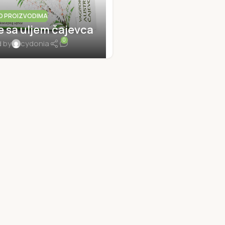
O PROIZVODIMA
e sa uljem čajevca
0
 by
cydonia