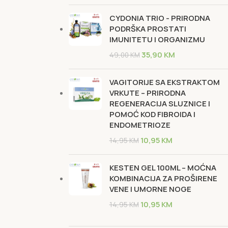
CYDONIA TRIO - PRIRODNA
PODRŠKA PROSTATI
IMUNITETU I ORGANIZMU
35,90
KM
49,00
KM
VAGITORIJE SA EKSTRAKTOM
VRKUTE – PRIRODNA
REGENERACIJA SLUZNICE I
POMOĆ KOD FIBROIDA I
ENDOMETRIOZE
10,95
KM
14,95
KM
KESTEN GEL 100ML – MOĆNA
KOMBINACIJA ZA PROŠIRENE
VENE I UMORNE NOGE
10,95
KM
14,95
KM