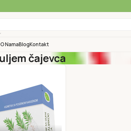
a
O Nama
Blog
Kontakt
 uljem čajevca