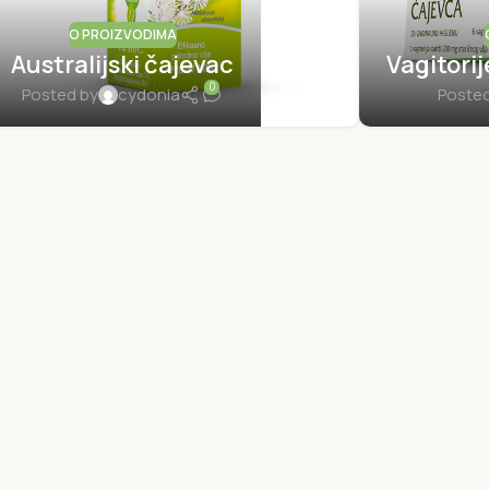
O PROIZVODIMA
Australijski čajevac
Vagitorij
0
Posted by
cydonia
Posted