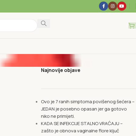
Najnovije objave
Ovo je 7 ranih simptoma povišenog šećera –
JEDAN je posebno opasan jer ga gotovo
niko ne primijeti.
KADA SE INFEKCIJE STALNO VRAĆAJU –
zašto je obnova vaginalne flore ključ