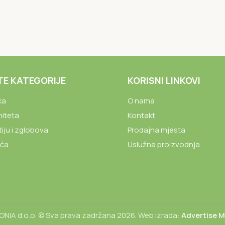
TE KATEGORIJE
KORISNI LINKOVI
ka
O nama
niteta
Kontakt
tiju i zglobova
Prodajna mjesta
ića
Uslužna proizvodnja
NIA d.o.o. © Sva prava zadržana 2026. Web izrada:
Advertise 