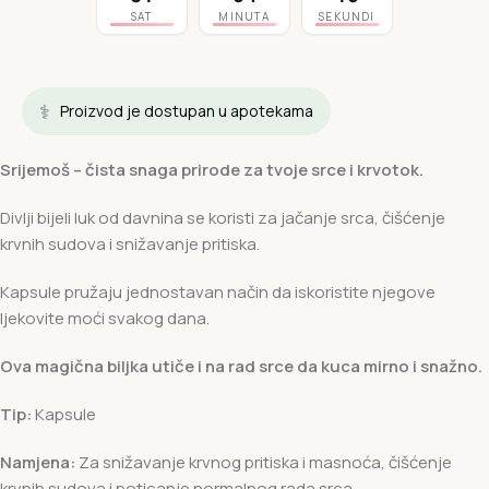
SAT
MINUTA
SEKUNDI
⚕️
Proizvod je dostupan u apotekama
Srijemoš – čista snaga prirode za tvoje srce i krvotok.
Divlji bijeli luk od davnina se koristi za jačanje srca, čišćenje
krvnih sudova i snižavanje pritiska.
Kapsule pružaju jednostavan način da iskoristite njegove
ljekovite moći svakog dana.
Ova magična biljka utiče i na rad srce da kuca mirno i snažno.
Tip:
Kapsule
Namjena:
Za snižavanje krvnog pritiska i masnoća, čišćenje
krvnih sudova i poticanje normalnog rada srca.