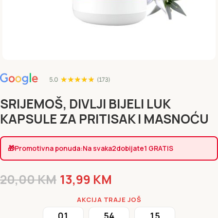
SRIJEMOŠ, DIVLJI BIJELI LUK
KAPSULE ZA PRITISAK I MASNOĆU
🎁
Promotivna ponuda:
Na svaka
2
dobijate
1 GRATIS
20,00
KM
13,99
KM
AKCIJA TRAJE JOŠ
01
54
14