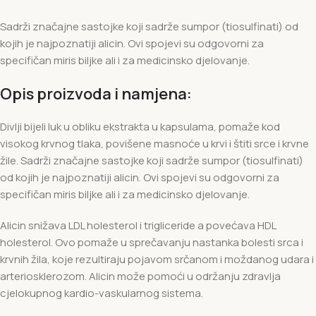
Sadrži značajne sastojke koji sadrže sumpor (tiosulfinati) od
kojih je najpoznatiji alicin. Ovi spojevi su odgovorni za
specifičan miris biljke ali i za medicinsko djelovanje.
Opis proizvoda i namjena:
Divlji bijeli luk u obliku ekstrakta u kapsulama, pomaže kod
visokog krvnog tlaka, povišene masnoće u krvi i štiti srce i krvne
žile. Sadrži značajne sastojke koji sadrže sumpor (tiosulfinati)
od kojih je najpoznatiji alicin. Ovi spojevi su odgovorni za
specifičan miris biljke ali i za medicinsko djelovanje.
Alicin snižava LDL holesterol i trigliceride a povećava HDL
holesterol. Ovo pomaže u sprečavanju nastanka bolesti srca i
krvnih žila, koje rezultiraju pojavom srčanom i moždanog udara i
arteriosklerozom. Alicin može pomoći u održanju zdravlja
cjelokupnog kardio-vaskularnog sistema.