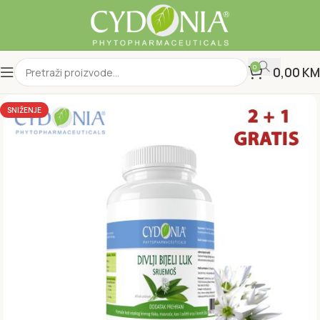
0
0,00
KM
SNIŽENJE