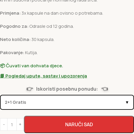
Primjena:
3x kapsule na dan ovisno o potrebama.
Pogodno za:
Odrasle od 12 godina.
Neto količina:
30 kapsula.
Pakovanje:
Kutija.
📦 Čuvati van dohvata djece.
📘 Pogledaj upute, sastav i upozorenja
👉
👈
Iskoristi posebnu ponudu:
2+1 Gratis
▼
NARUČI SAD