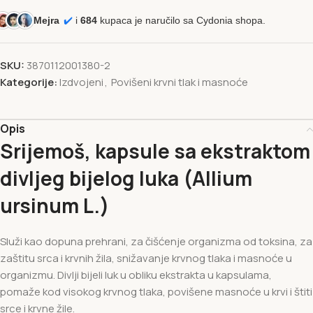
Mejra
✔️
i
684
kupaca je naručilo sa Cydonia shopa.
SKU:
3870112001380-2
Kategorije:
Izdvojeni
,
Povišeni krvni tlak i masnoće
Opis
Srijemoš, kapsule sa ekstraktom
divljeg bijelog luka (Allium
ursinum L.)
Služi kao dopuna prehrani, za čišćenje organizma od toksina, za
zaštitu srca i krvnih žila, snižavanje krvnog tlaka i masnoće u
organizmu. Divlji bijeli luk u obliku ekstrakta u kapsulama,
pomaže kod visokog krvnog tlaka, povišene masnoće u krvi i štiti
srce i krvne žile.