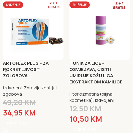
SNIŽENJE
SNIŽENJE
ARTOFLEX PLUS – ZA
TONIK ZA LICE –
POKRETLJIVOST
OSVJEŽAVA, ČISTI I
ZGLOBOVA
UMIRUJE KOŽU LICA
EKSTRAKTOM KAMILICE
Izdvojeni
,
Zdravlje kostiju i
zgobova
Fitokozmetika (biljna
49,20
KM
kozmetika)
,
Izdvojeni
12,50
KM
34,95
KM
10,50
KM
NARUČI SAD
NARUČI SAD